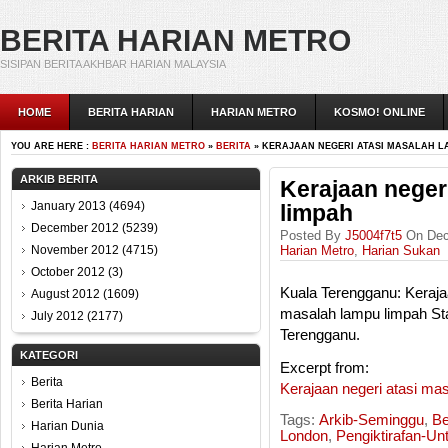
BERITA HARIAN METRO
SISIPAN BERITA AKHBAR HARIAN MALAYSIA
HOME
BERITA HARIAN
HARIAN METRO
KOSMO! ONLINE
YOU ARE HERE :
BERITA HARIAN METRO
»
BERITA
» KERAJAAN NEGERI ATASI MASALAH L
ARKIB BERITA
Kerajaan neger
January 2013
(4694)
limpah
December 2012
(5239)
Posted By
J5004f7t5
On Dec
November 2012
(4715)
Harian Metro
,
Harian Sukan
October 2012
(3)
Kuala Terengganu: Keraja
August 2012
(1609)
masalah lampu limpah Sta
July 2012
(2177)
Terengganu.
KATEGORI
Excerpt from:
Berita
Kerajaan negeri atasi ma
Berita Harian
Tags:
Arkib-Seminggu
,
Be
Harian Dunia
London
,
Pengiktirafan-U