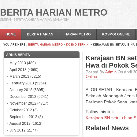
BERITA HARIAN METRO
SISIPAN BERITA AKHBAR HARIAN MALAYSIA
HOME
BERITA HARIAN
HARIAN METRO
KOSMO! ONLINE
YOU ARE HERE :
BERITA HARIAN METRO
»
KOSMO TERKINI
» KERAJAAN BN SETUJU BINA S
ARKIB BERITA
Kerajaan BN set
May 2013
(489)
Hwa di Pokok S
April 2013
(4060)
Posted By
Admin
On April 3
March 2013
(5215)
Online
February 2013
(5254)
ALOR SETAR - Kerajaan Ba
January 2013
(5895)
Sekolah Menengah Jenis 
December 2012
(5241)
Parlimen Pokok Sena, kata
November 2012
(4717)
October 2012
(3)
Follow this link:
September 2012
(8)
Kerajaan BN setuju bina 
August 2012
(1612)
Related News
July 2012
(2177)