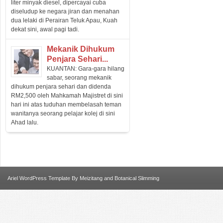
liter minyak diesel, dipercayai cuba
diseludup ke negara jiran dan menahan
dua lelaki di Perairan Teluk Apau, Kuah
dekat sini, awal pagi tadi.
Mekanik Dihukum
Penjara Sehari...
KUANTAN: Gara-gara hilang
sabar, seorang mekanik
dihukum penjara sehari dan didenda
RM2,500 oleh Mahkamah Majistret di sini
hari ini atas tuduhan membelasah teman
wanitanya seorang pelajar kolej di sini
Ahad lalu.
Ariel
WordPress Template
By
Meizitang
and
Botanical Slimming