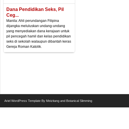
Dana Pendidikan Seks, Pil
Ceg...
Manila: Ahli perundangan Filipina
dijangka meluluskan undang-undang
yang menyediakan dana kerajaan untuk
pil pencegah hamil dan kelas pendidikan
seks di sekolah walaupun dibantah keras
Gereja Roman Katolik.
Ariel
WordPress Template
By
Meizitang
and
Botanical Slimming