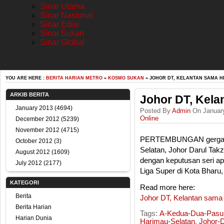
Sinar Utama
Sinar Nasional
Sinar Edisi
Sinar Sukan
Sinar Global
YOU ARE HERE :
BERITA HARIAN METRO
»
KOSMO SUKAN
» JOHOR DT, KELANTAN SAMA H
ARKIB BERITA
Johor DT, Kela
January 2013
(4694)
Posted By
Admin
On January
Online
December 2012
(5239)
November 2012
(4715)
PERTEMBUNGAN gergasi P
October 2012
(3)
Selatan, Johor Darul Takz
August 2012
(1609)
dengan keputusan seri ap
July 2012
(2177)
Liga Super di Kota Bharu,
KATEGORI
Read more here:
Berita
Johor DT, Kelantan sama
Berita Harian
Tags:
A-Kedua-Dua-Pasu
Harian Dunia
Harimau-Selatan
,
Johor-D