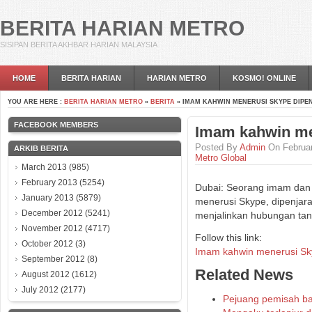
BERITA HARIAN METRO
SISIPAN BERITA AKHBAR HARIAN MALAYSIA
HOME
BERITA HARIAN
HARIAN METRO
KOSMO! ONLINE
YOU ARE HERE :
BERITA HARIAN METRO
»
BERITA
» IMAM KAHWIN MENERUSI SKYPE DIPE
FACEBOOK MEMBERS
Imam kahwin me
Posted By
Admin
On Februar
ARKIB BERITA
Metro Global
March 2013
(985)
February 2013
(5254)
Dubai: Seorang imam dan
January 2013
(5879)
menerusi Skype, dipenjara
December 2012
(5241)
menjalinkan hubungan tan
November 2012
(4717)
Follow this link:
October 2012
(3)
Imam kahwin menerusi Sk
September 2012
(8)
Related News
August 2012
(1612)
July 2012
(2177)
Pejuang pemisah bak