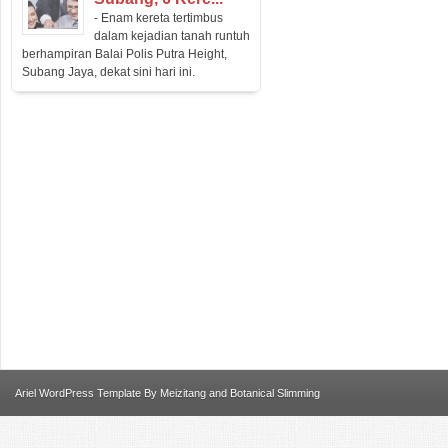
- Enam kereta tertimbus
dalam kejadian tanah runtuh
berhampiran Balai Polis Putra Height,
Subang Jaya, dekat sini hari ini.
Ariel
WordPress Template
By
Meizitang
and
Botanical Slimming