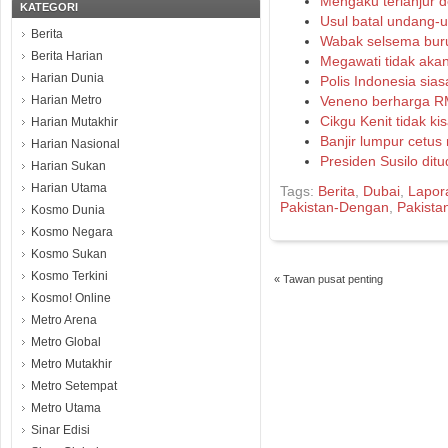
Mengaku terlanjur d
KATEGORI
Usul batal undang-
Berita
Wabak selsema bur
Berita Harian
Megawati tidak akan
Harian Dunia
Polis Indonesia sia
Harian Metro
Veneno berharga R
Cikgu Kenit tidak ki
Harian Mutakhir
Banjir lumpur cetus
Harian Nasional
Presiden Susilo dit
Harian Sukan
Harian Utama
Tags:
Berita
,
Dubai
,
Lapor
Pakistan-Dengan
,
Pakist
Kosmo Dunia
Kosmo Negara
Kosmo Sukan
Kosmo Terkini
«
Tawan pusat penting
Kosmo! Online
Metro Arena
Metro Global
Metro Mutakhir
Metro Setempat
Metro Utama
Sinar Edisi