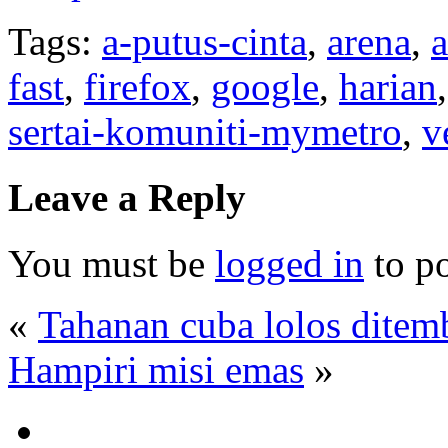
Tags:
a-putus-cinta
,
arena
,
fast
,
firefox
,
google
,
harian
sertai-komuniti-mymetro
,
v
Leave a Reply
You must be
logged in
to p
«
Tahanan cuba lolos ditem
Hampiri misi emas
»