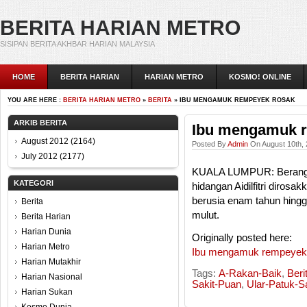
BERITA HARIAN METRO
SISIPAN BERITA AKHBAR HARIAN MALAYSIA
HOME
BERITA HARIAN
HARIAN METRO
KOSMO! ONLINE
YOU ARE HERE :
BERITA HARIAN METRO
»
BERITA
» IBU MENGAMUK REMPEYEK ROSAK
ARKIB BERITA
Ibu mengamuk 
August 2012
(2164)
Posted By
Admin
On August 10th, 
July 2012
(2177)
KUALA LUMPUR: Berang k
KATEGORI
hidangan Aidilfitri diro
berusia enam tahun hingg
Berita
mulut.
Berita Harian
Harian Dunia
Originally posted here:
Harian Metro
Ibu mengamuk rempeyek
Harian Mutakhir
Tags:
A-Rakan-Baik
,
Beri
Harian Nasional
Sakit-Puan
,
Ular-Patuk-S
Harian Sukan