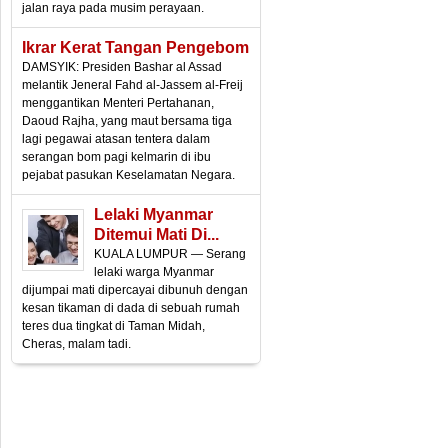
jalan raya pada musim perayaan.
Ikrar Kerat Tangan Pengebom
DAMSYIK: Presiden Bashar al Assad
melantik Jeneral Fahd al-Jassem al-Freij
menggantikan Menteri Pertahanan,
Daoud Rajha, yang maut bersama tiga
lagi pegawai atasan tentera dalam
serangan bom pagi kelmarin di ibu
pejabat pasukan Keselamatan Negara.
Lelaki Myanmar
Ditemui Mati Di...
KUALA LUMPUR — Serang
lelaki warga Myanmar
dijumpai mati dipercayai dibunuh dengan
kesan tikaman di dada di sebuah rumah
teres dua tingkat di Taman Midah,
Cheras, malam tadi.