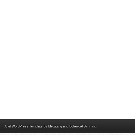
Ariel
WordPress Template
By
Meizitang
and
Botanical Slimming