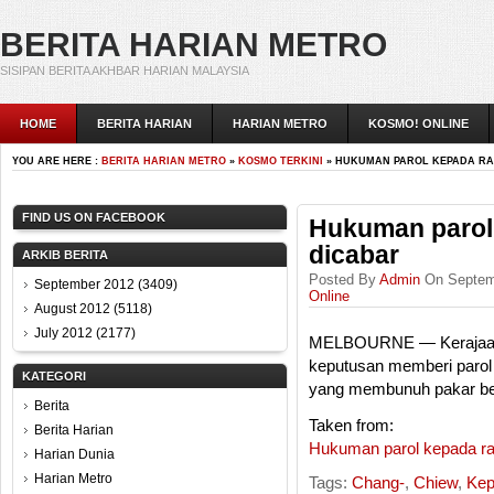
BERITA HARIAN METRO
SISIPAN BERITA AKHBAR HARIAN MALAYSIA
HOME
BERITA HARIAN
HARIAN METRO
KOSMO! ONLINE
YOU ARE HERE :
BERITA HARIAN METRO
»
KOSMO TERKINI
» HUKUMAN PAROL KEPADA RA
FIND US ON FACEBOOK
Hukuman parol 
dicabar
ARKIB BERITA
Posted By
Admin
On Septemb
September 2012
(3409)
Online
August 2012
(5118)
July 2012
(2177)
MELBOURNE — Kerajaan 
keputusan memberi parol
KATEGORI
yang membunuh pakar bed
Berita
Taken from:
Berita Harian
Hukuman parol kepada ra
Harian Dunia
Harian Metro
Tags:
Chang-
,
Chiew
,
Kep