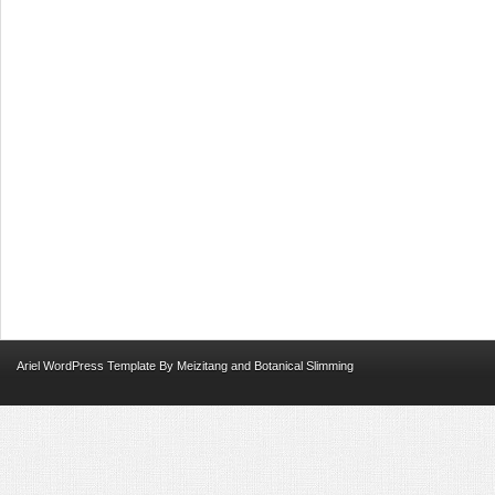
Ariel
WordPress Template
By
Meizitang
and
Botanical Slimming