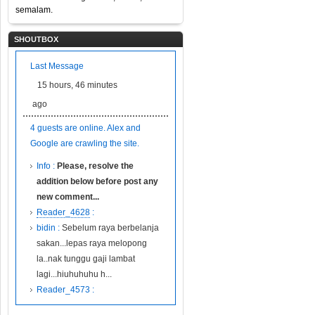
semalam.
SHOUTBOX
Last Message
15 hours, 46 minutes
ago
4 guests are online. Alex and
Google are crawling the site.
Info :
Please, resolve the
addition below before post any
new comment...
Reader_4628
:
bidin :
Sebelum raya berbelanja
sakan...lepas raya melopong
la..nak tunggu gaji lambat
lagi...hiuhuhuhu h...
Reader_4573 :