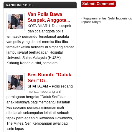
RANDOM POSTS
Van Polis Bawa
«
Kejayaan rentasi Selat Inggeris di
Suspek, Anggota...
kepada rakyat
KOTA BHARU: Dua suspek
dan tiga anggota polis,
termasuk pemandu, terselamat apabila
van polis yang dinaiki mereka tiba-tiba
terbakar ketika berhenti di simpang empat
lampu isyarat berhadapan Hospital
Universiti Sains Malaysia (HUSM)
Kubang Kerian di sini, semalam.
Kes Bunuh: ”Datuk
Seri” Di...
SHAH ALAM – Polis sedang
mencari seorang ahli
perniagaan bergelar ”Datuk Seri” dan
anak lelakinya bagi membantu siasatan
kes seorang peniaga minuman mati
dibelasah sekumpulan lelaki di sebuah
tapak perniagaan di kawasan Downtown,
The Mines, Seri Kembangan awal pagi
Isnin lepas.