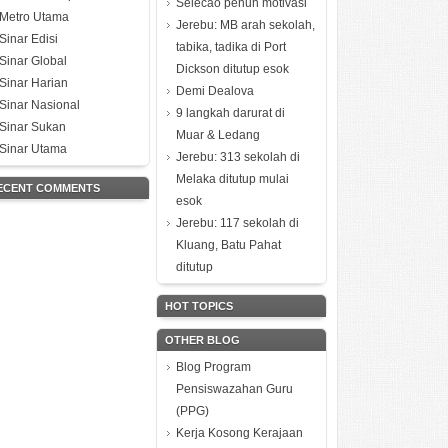
Selecao penuh motivasi
Metro Utama
Jerebu: MB arah sekolah,
Sinar Edisi
tabika, tadika di Port
Sinar Global
Dickson ditutup esok
Sinar Harian
Demi Dealova
Sinar Nasional
9 langkah darurat di
Sinar Sukan
Muar & Ledang
Sinar Utama
Jerebu: 313 sekolah di
Melaka ditutup mulai
ECENT COMMENTS
esok
Jerebu: 117 sekolah di
Kluang, Batu Pahat
ditutup
HOT TOPICS
OTHER BLOG
Blog Program
Pensiswazahan Guru
(PPG)
Kerja Kosong Kerajaan