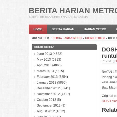
BERITA HARIAN METR
SISIPAN BERITA AKHBAR HARIAN MALAYSIA
HOME
BERITA HARIAN
HARIAN METRO
YOU ARE HERE :
BERITA HARIAN METRO
»
KOSMO TERKINI
» DOSH 
ARKIB BERITA
DOSH 
June 2013
(4522)
runtu
May 2013
(5813)
Posted By
A
April 2013
(4060)
March 2013
(5215)
BAYAN LEP
February 2013
(5254)
Pinang aka
keselamata
January 2013
(5895)
Batu Maun
December 2012
(5241)
November 2012
(4717)
Original po
October 2012
(5)
DOSH siasa
September 2012
(9)
Rela
August 2012
(1612)