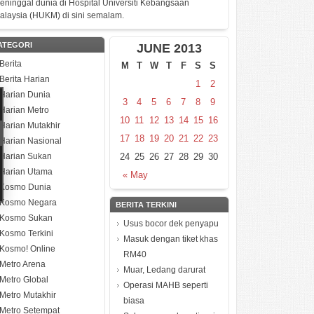
eninggal dunia di Hospital Universiti Kebangsaan
alaysia (HUKM) di sini semalam.
ATEGORI
JUNE 2013
Berita
M
T
W
T
F
S
S
Berita Harian
1
2
Harian Dunia
3
4
5
6
7
8
9
Harian Metro
10
11
12
13
14
15
16
Harian Mutakhir
17
18
19
20
21
22
23
Harian Nasional
Harian Sukan
24
25
26
27
28
29
30
Harian Utama
« May
Kosmo Dunia
Kosmo Negara
BERITA TERKINI
Kosmo Sukan
Usus bocor dek penyapu
Kosmo Terkini
Masuk dengan tiket khas
Kosmo! Online
RM40
Metro Arena
Muar, Ledang darurat
Metro Global
Operasi MAHB seperti
Metro Mutakhir
biasa
Metro Setempat