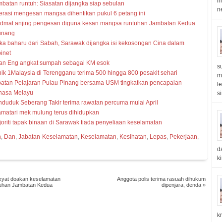
i
batan runtuh: Siasatan dijangka siap sebulan
n
rasi mengesan mangsa dihentikan pukul 6 petang ini
idmat anjing pengesan diguna kesan mangsa runtuhan Jambatan Kedua
inang
a baharu dari Sabah, Sarawak dijangka isi kekosongan Cina dalam
inet
an Eng angkat sumpah sebagai KM esok
s
nik 1Malaysia di Terengganu terima 500 hingga 800 pesakit sehari
m
batan Pelajaran Pulau Pinang bersama USM tingkatkan pencapaian
l
hasa Melayu
s
duduk Seberang Takir terima rawatan percuma mulai April
matari mek mulung terus dihidupkan
oriti tapak binaan di Sarawak tiada penyeliaan keselamatan
n
,
Dan
,
Jabatan-Keselamatan
,
Keselamatan
,
Kesihatan
,
Lepas
,
Pekerjaan
,
d
k
kyat doakan keselamatan
Anggota polis terima rasuah dihukum
uhan Jambatan Kedua
dipenjara, denda
»
k