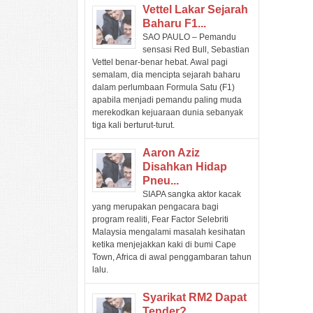
Vettel Lakar Sejarah
Baharu F1...
SAO PAULO – Pemandu
sensasi Red Bull, Sebastian
Vettel benar-benar hebat. Awal pagi
semalam, dia mencipta sejarah baharu
dalam perlumbaan Formula Satu (F1)
apabila menjadi pemandu paling muda
merekodkan kejuaraan dunia sebanyak
tiga kali berturut-turut.
Aaron Aziz
Disahkan Hidap
Pneu...
SIAPA sangka aktor kacak
yang merupakan pengacara bagi
program realiti, Fear Factor Selebriti
Malaysia mengalami masalah kesihatan
ketika menjejakkan kaki di bumi Cape
Town, Africa di awal penggambaran tahun
lalu.
Syarikat RM2 Dapat
Tender?