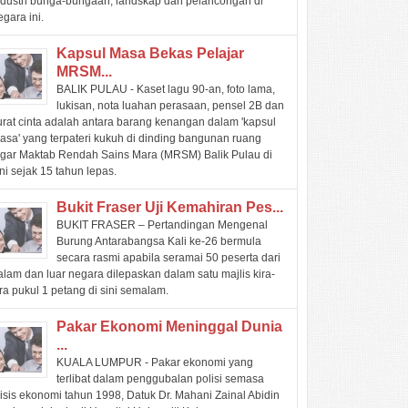
ndustri bunga-bungaan, landskap dan pelancongan di
egara ini.
Kapsul Masa Bekas Pelajar
MRSM...
BALIK PULAU - Kaset lagu 90-an, foto lama,
lukisan, nota luahan perasaan, pensel 2B dan
urat cinta adalah antara barang kenangan dalam 'kapsul
asa' yang terpateri kukuh di dinding bangunan ruang
egar Maktab Rendah Sains Mara (MRSM) Balik Pulau di
ini sejak 15 tahun lepas.
Bukit Fraser Uji Kemahiran Pes...
BUKIT FRASER – Pertandingan Mengenal
Burung Antarabangsa Kali ke-26 bermula
secara rasmi apabila seramai 50 peserta dari
alam dan luar negara dilepaskan dalam satu majlis kira-
ira pukul 1 petang di sini semalam.
Pakar Ekonomi Meninggal Dunia
...
KUALA LUMPUR - Pakar ekonomi yang
terlibat dalam penggubalan polisi semasa
risis ekonomi tahun 1998, Datuk Dr. Mahani Zainal Abidin