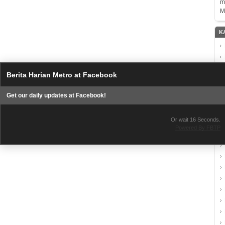
m
M
K
Berita Harian Metro at Facebook
Get our daily updates at Facebook!
Or wait
15
Seconds.
Powered By FBTP