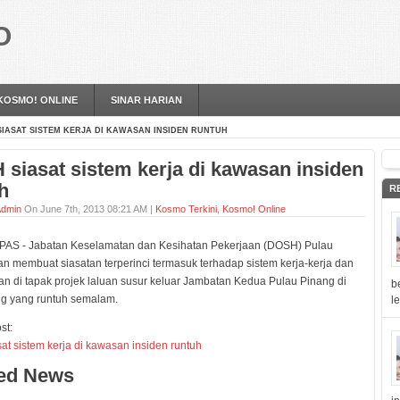
O
KOSMO! ONLINE
SINAR HARIAN
SIASAT SISTEM KERJA DI KAWASAN INSIDEN RUNTUH
siasat sistem kerja di kawasan insiden
h
R
dmin
On June 7th, 2013 08:21 AM |
Kosmo Terkini
,
Kosmo! Online
AS - Jabatan Keselamatan dan Kesihatan Pekerjaan (DOSH) Pulau
n membuat siasatan terperinci termasuk terhadap sistem kerja-kerja dan
n di tapak projek laluan susur keluar Jambatan Kedua Pulau Pinang di
b
g yang runtuh semalam.
l
st:
t sistem kerja di kawasan insiden runtuh
ted News