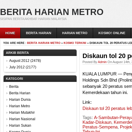
BERITA HARIAN METRO
SISIPAN BERITA AKHBAR HARIAN MALAYSIA
HOME
BERITA HARIAN
HARIAN METRO
KOSMO! ONLINE
YOU ARE HERE :
BERITA HARIAN METRO
»
KOSMO TERKINI
» DISKAUN TOL 20 PERATUS LE
ARKIB BERITA
Diskaun tol 20 p
August 2012
(2478)
Posted By
Admin
On August 14th, 
July 2012
(2177)
KUALA LUMPUR — Penggu
KATEGORI
Holdings Sdn Bhd (Prolin
sebanyak 20 peratus semp
Berita
Kemerdekaan tahun ini.
Berita Harian
Harian Dunia
Link:
Harian Metro
Diskaun tol 20 peratus le
Harian Mutakhir
Tags:
A-Sambutan-Peray
Harian Nasional
Kadar-Diskaun
,
Kemerde
Harian Sukan
Peratus-Sempena
,
Proje
Tahun-Ini