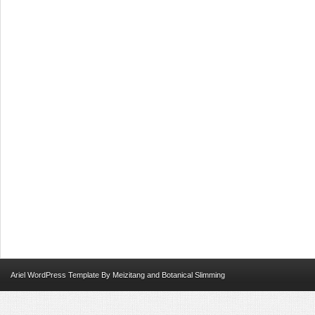
Ariel
WordPress Template
By
Meizitang
and
Botanical Slimming