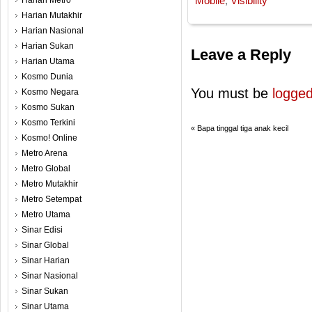
Harian Metro
Mobile
,
Visibility
Harian Mutakhir
Harian Nasional
Harian Sukan
Leave a Reply
Harian Utama
Kosmo Dunia
You must be
logged
Kosmo Negara
Kosmo Sukan
Kosmo Terkini
«
Bapa tinggal tiga anak kecil
Kosmo! Online
Metro Arena
Metro Global
Metro Mutakhir
Metro Setempat
Metro Utama
Sinar Edisi
Sinar Global
Sinar Harian
Sinar Nasional
Sinar Sukan
Sinar Utama