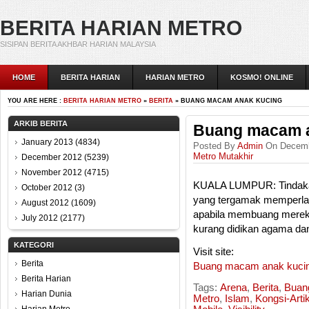
BERITA HARIAN METRO
SISIPAN BERITA AKHBAR HARIAN MALAYSIA
HOME
BERITA HARIAN
HARIAN METRO
KOSMO! ONLINE
YOU ARE HERE :
BERITA HARIAN METRO
»
BERITA
» BUANG MACAM ANAK KUCING
ARKIB BERITA
Buang macam a
January 2013
(4834)
Posted By
Admin
On Decembe
Metro Mutakhir
December 2012
(5239)
November 2012
(4715)
KUALA LUMPUR: Tindakan
October 2012
(3)
yang tergamak memperlak
August 2012
(1609)
apabila membuang mereka 
July 2012
(2177)
kurang didikan agama da
KATEGORI
Visit site:
Berita
Buang macam anak kuci
Berita Harian
Tags:
Arena
,
Berita
,
Buan
Harian Dunia
Metro
,
Islam
,
Kongsi-Artik