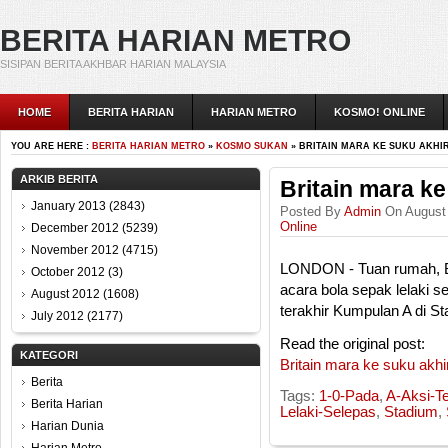
BERITA HARIAN METRO
SISIPAN BERITA AKHBAR HARIAN MALAYSIA
HOME
BERITA HARIAN
HARIAN METRO
KOSMO! ONLINE
YOU ARE HERE :
BERITA HARIAN METRO
»
KOSMO SUKAN
» BRITAIN MARA KE SUKU AKHI
ARKIB BERITA
Britain mara ke
January 2013
(2843)
Posted By
Admin
On August 
Online
December 2012
(5239)
November 2012
(4715)
LONDON - Tuan rumah, Br
October 2012
(3)
acara bola sepak lelaki 
August 2012
(1608)
terakhir Kumpulan A di St
July 2012
(2177)
Read the original post:
KATEGORI
Britain mara ke suku akhi
Berita
Tags:
1-0-Pada
,
A-Aksi-Te
Berita Harian
Lelaki-Selepas
,
Stadium
,
Harian Dunia