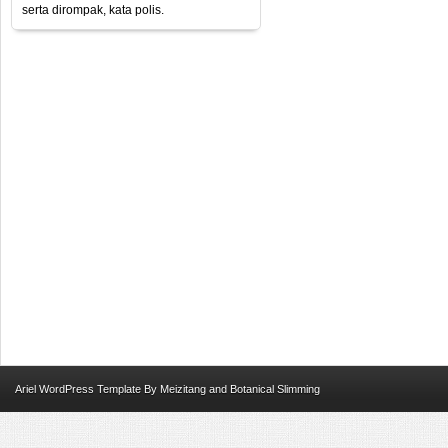
serta dirompak, kata polis.
Ariel
WordPress Template
By
Meizitang
and
Botanical Slimming