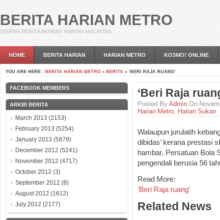
BERITA HARIAN METRO
SISIPAN BERITA AKHBAR HARIAN MALAYSIA
HOME
BERITA HARIAN
HARIAN METRO
KOSMO! ONLINE
YOU ARE HERE :
BERITA HARIAN METRO
»
BERITA
» ‘BERI RAJA RUANG’
FACEBOOK MEMBERS
‘Beri Raja ruan
Posted By
Admin
On Novembe
ARKIB BERITA
Harian Metro
,
Harian Sukan
March 2013
(2153)
February 2013
(5254)
Walaupun jurulatih keban
January 2013
(5879)
dibidas’ kerana prestasi
December 2012
(5241)
hambar, Persatuan Bola 
November 2012
(4717)
pengendali berusia 56 tahu
October 2012
(3)
Read More:
September 2012
(8)
‘Beri Raja ruang’
August 2012
(1612)
Related News
July 2012
(2177)