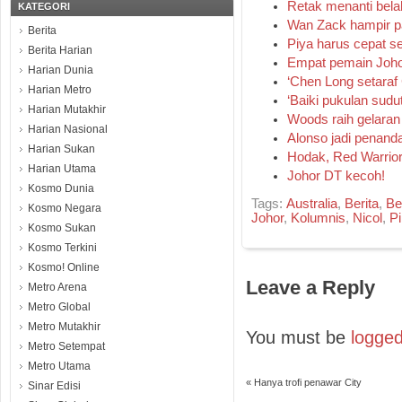
Retak menanti bela
KATEGORI
Wan Zack hampir p
Berita
Piya harus cepat se
Berita Harian
Empat pemain Johor
Harian Dunia
‘Chen Long setaraf
Harian Metro
‘Baiki pukulan sudut
Harian Mutakhir
Woods raih gelara
Harian Nasional
Alonso jadi penand
Harian Sukan
Hodak, Red Warrior
Harian Utama
Johor DT kecoh!
Kosmo Dunia
Tags:
Australia
,
Berita
,
Be
Kosmo Negara
Johor
,
Kolumnis
,
Nicol
,
Pi
Kosmo Sukan
Kosmo Terkini
Kosmo! Online
Leave a Reply
Metro Arena
Metro Global
Metro Mutakhir
You must be
logged
Metro Setempat
Metro Utama
«
Hanya trofi penawar City
Sinar Edisi