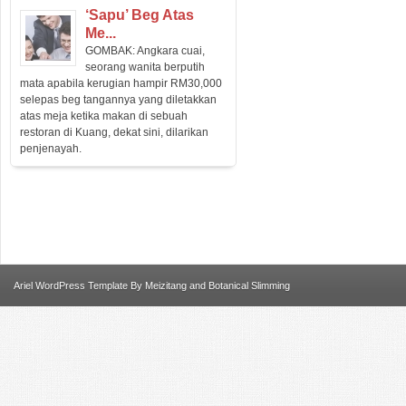
‘Sapu’ Beg Atas
Me...
GOMBAK: Angkara cuai,
seorang wanita berputih
mata apabila kerugian hampir RM30,000
selepas beg tangannya yang diletakkan
atas meja ketika makan di sebuah
restoran di Kuang, dekat sini, dilarikan
penjenayah.
Ariel
WordPress Template
By
Meizitang
and
Botanical Slimming