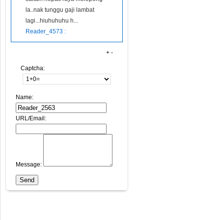
la..nak tunggu gaji lambat
lagi...hiuhuhuhu h...
Reader_4573 :
+
-
Captcha:
Name:
URL/Email:
Message: