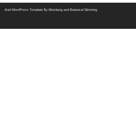
Ariel
WordPress Template
By
Meizitang
and
Botanical Slimming