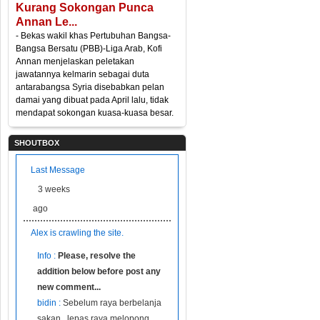
Kurang Sokongan Punca
Annan Le...
- Bekas wakil khas Pertubuhan Bangsa-
Bangsa Bersatu (PBB)-Liga Arab, Kofi
Annan menjelaskan peletakan
jawatannya kelmarin sebagai duta
antarabangsa Syria disebabkan pelan
damai yang dibuat pada April lalu, tidak
mendapat sokongan kuasa-kuasa besar.
SHOUTBOX
Last Message
3 weeks
ago
Alex is crawling the site.
Info :
Please, resolve the
addition below before post any
new comment...
bidin :
Sebelum raya berbelanja
sakan...lepas raya melopong