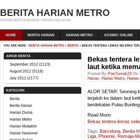
BERITA HARIAN METRO
SISIPAN BERITA AKHBAR HARIAN MALAYSIA
HOME
BERITA HARIAN
HARIAN METRO
KOSMO! ONLINE
YOU ARE HERE :
BERITA HARIAN METRO
»
BERITA
» BEKAS TENTERA LEMAS SELEPAS TE
ARKIB BERITA
Bekas tentera l
September 2012
(2123)
laut ketika mem
August 2012
(5118)
Posted By
PanTomek23
On S
July 2012
(2177)
Harian
,
Harian Metro
,
Harian
KATEGORI
ALOR SETAR: Seorang bek
terjatuh ke dalam laut k
Berita
berdekatan Pulau Bunting,
Berita Harian
Harian Dunia
Read More:
Harian Metro
Bekas tentera lemas sele
Harian Mutakhir
Tags:
Barcelona
,
Berita-H
Harian Nasional
Liga
,
Phoenix
,
Remaja-M