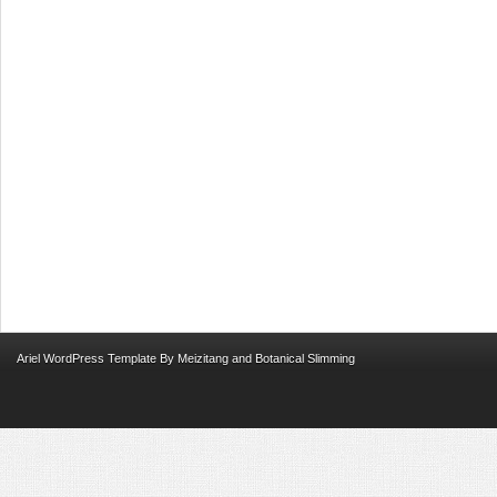
Ariel
WordPress Template
By
Meizitang
and
Botanical Slimming