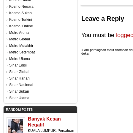
Kosmo Dunia
Kosmo Negara
Kosmo Sukan
Leave a Reply
Kosmo Terkini
Kosmo! Online
Metro Arena
You must be
logged
Metro Global
Metro Mutakhir
«
Ahli perniagaan maut ditembak dar
Metro Setempat
dekat
Metro Utama
Sinar Edisi
Sinar Global
Sinar Harian
Sinar Nasional
Sinar Sukan
Sinar Utama
RANDOM POSTS
Banyak Kesan
Negatif
KUALA LUMPUR: Persatuan