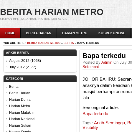
BERITA HARIAN METRO
SISIPAN BERITA AKHBAR HARIAN MALAYSIA
HOME
BERITA HARIAN
HARIAN METRO
KOSMO! ONLINE
YOU ARE HERE :
BERITA HARIAN METRO
»
BERITA
» BAPA TERKEDU
ARKIB BERITA
Bapa terkedu
August 2012
(1068)
Posted By
Admin
On July 30
Setempat
July 2012
(2177)
KATEGORI
JOHOR BAHRU: Seorang bap
anaknya dalam keadaan ka
Berita
masjid berhampiran rumah
Berita Harian
lalu.
Harian Dunia
Harian Metro
See original article:
Harian Mutakhir
Bapa terkedu
Harian Nasional
Tags:
Arkib-Seminggu
,
Be
Harian Sukan
Visibility