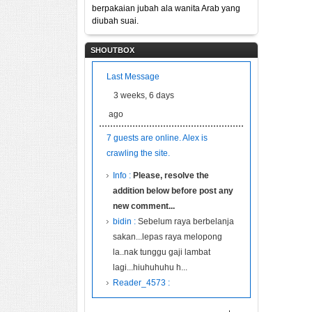
berpakaian jubah ala wanita Arab yang
diubah suai.
SHOUTBOX
Last Message
3 weeks, 6 days
ago
7 guests are online. Alex is
crawling the site.
Info :
Please, resolve the
addition below before post any
new comment...
bidin :
Sebelum raya berbelanja
sakan...lepas raya melopong
la..nak tunggu gaji lambat
lagi...hiuhuhuhu h...
Reader_4573 :