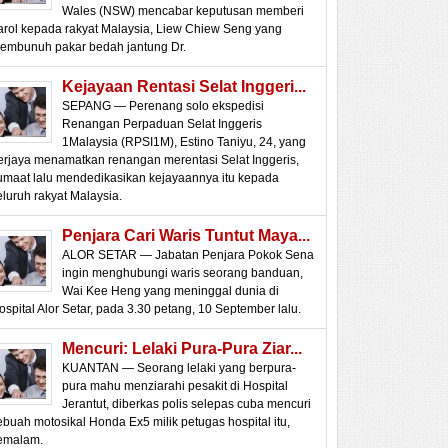
Wales (NSW) mencabar keputusan memberi
arol kepada rakyat Malaysia, Liew Chiew Seng yang
embunuh pakar bedah jantung Dr.
Kejayaan Rentasi Selat Inggeri...
SEPANG — Perenang solo ekspedisi
Renangan Perpaduan Selat Inggeris
1Malaysia (RPSI1M), Estino Taniyu, 24, yang
erjaya menamatkan renangan merentasi Selat Inggeris,
umaat lalu mendedikasikan kejayaannya itu kepada
eluruh rakyat Malaysia.
Penjara Cari Waris Tuntut Maya...
ALOR SETAR — Jabatan Penjara Pokok Sena
ingin menghubungi waris seorang banduan,
Wai Kee Heng yang meninggal dunia di
ospital Alor Setar, pada 3.30 petang, 10 September lalu.
Mencuri: Lelaki Pura-Pura Ziar...
KUANTAN — Seorang lelaki yang berpura-
pura mahu menziarahi pesakit di Hospital
Jerantut, diberkas polis selepas cuba mencuri
ebuah motosikal Honda Ex5 milik petugas hospital itu,
emalam.