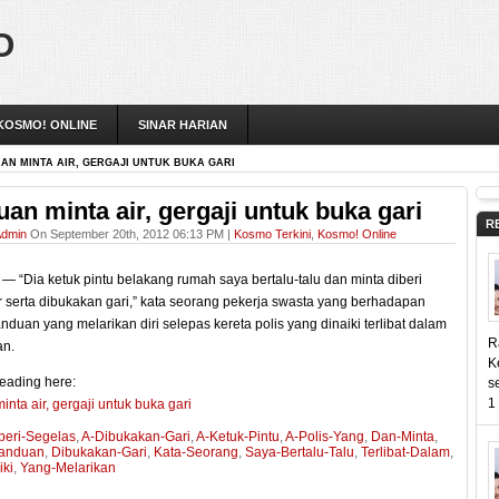
O
KOSMO! ONLINE
SINAR HARIAN
AN MINTA AIR, GERGAJI UNTUK BUKA GARI
an minta air, gergaji untuk buka gari
R
dmin
On September 20th, 2012 06:13 PM |
Kosmo Terkini
,
Kosmo! Online
“Dia ketuk pintu belakang rumah saya bertalu-talu dan minta diberi
r serta dibukakan gari,” kata seorang pekerja swasta yang berhadapan
duan yang melarikan diri selepas kereta polis yang dinaiki terlibat dalam
R
an.
K
eading here:
s
1
nta air, gergaji untuk buka gari
beri-Segelas
,
A-Dibukakan-Gari
,
A-Ketuk-Pintu
,
A-Polis-Yang
,
Dan-Minta
,
anduan
,
Dibukakan-Gari
,
Kata-Seorang
,
Saya-Bertalu-Talu
,
Terlibat-Dalam
,
iki
,
Yang-Melarikan