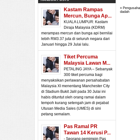
«
Pengusaha 
Kastam Rampas
dadah
Mercun, Bunga Ap...
KUALA LUMPUR: Kastam
Diraja Malaysia (KDRM)
merampas mercun dan bunga api bernilai
lebih RM3.37 juta di seluruh negara dari
Januari hingga 29 Julai lalu.
Tiket Percuma
Malaysia Lawan M...
PETALING JAYA – Sebanyak
300 tiket percuma bagi
menyaksikan perlawanan persahabatan
Malaysia XI menentang Manchester City
di Stadium Bukit Jalil pada 30 Julai ini
habis dituntut oleh orang ramai dalam
tempoh kurang setengah jam di pejabat
Utusan Media Sales (UMES) di sini
petang semalam.
Pas Ramal PR
Tawan 14 Kerusi P...
- Seorang pemimpin Pas