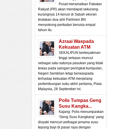
Pusat meramalkan Pakatan
Rakyat (PR) akan mendapat sekurang-
kurangnya 14 kerusi di Sabah ekoran
tindakan dua ahli Parlimen BN
menyokong perikatan berusia empat
tahun itu.
Azraai Waspada
Kekuatan ATM
SEKALIPUN berkeyakinan
tinggi selepas muncul
sebagai satu-satunya pasukan yang tidak
tewas pada saingan peringkat kumpulan,
Negeri Sembilan tetap berwaspada
terhadap kekuatan ATM menjelang
pertembungan suku akhir pertama, Piala
Malaysia, 28 September ini.
Polis Tumpas Geng
Susu Kangka...
Kajang: Polis menumpaskan
‘Geng Susu Kangkang’ yang
disyaki mencuri pelbagai jenama susu
tepung bayi di pasar raya dengan