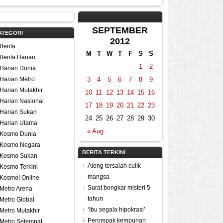
SEPTEMBER
ATEGORI
2012
Berita
M
T
W
T
F
S
S
Berita Harian
1
2
Harian Dunia
Harian Metro
3
4
5
6
7
8
9
Harian Mutakhir
10
11
12
13
14
15
16
Harian Nasional
17
18
19
20
21
22
23
Harian Sukan
24
25
26
27
28
29
30
Harian Utama
« Aug
Kosmo Dunia
Kosmo Negara
BERITA TERKINI
Kosmo Sukan
Along tersalah culik
Kosmo Terkini
mangsa
Kosmo! Online
Surat bongkar misteri 5
Metro Arena
tahun
Metro Global
‘Ibu segala hipokrasi’
Metro Mutakhir
Perompak kempunan
Metro Setempat