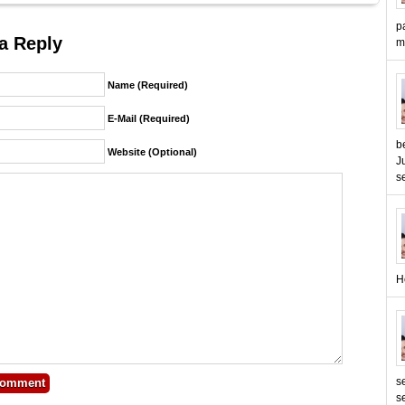
p
a Reply
m
Name (required)
E-Mail (required)
b
Website (Optional)
J
s
H
s
s