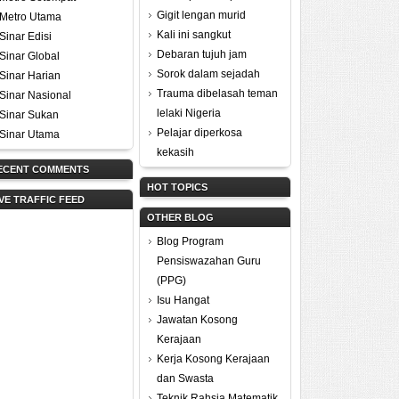
Gigit lengan murid
Metro Utama
Kali ini sangkut
Sinar Edisi
Debaran tujuh jam
Sinar Global
Sorok dalam sejadah
Sinar Harian
Trauma dibelasah teman
Sinar Nasional
lelaki Nigeria
Sinar Sukan
Pelajar diperkosa
Sinar Utama
kekasih
ECENT COMMENTS
HOT TOPICS
IVE TRAFFIC FEED
OTHER BLOG
Blog Program
Pensiswazahan Guru
(PPG)
Isu Hangat
Jawatan Kosong
Kerajaan
Kerja Kosong Kerajaan
dan Swasta
Teknik Rahsia Matematik