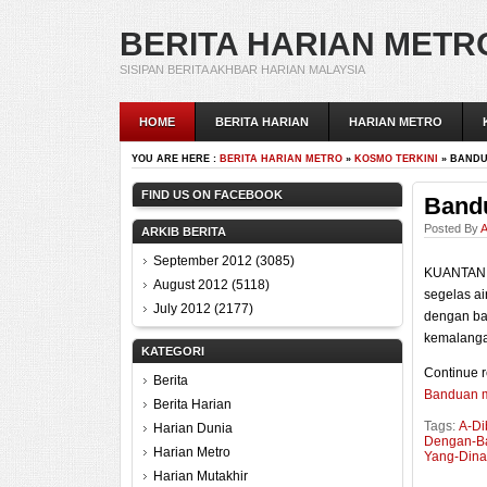
BERITA HARIAN METR
SISIPAN BERITA AKHBAR HARIAN MALAYSIA
HOME
BERITA HARIAN
HARIAN METRO
YOU ARE HERE :
BERITA HARIAN METRO
»
KOSMO TERKINI
» BANDU
FIND US ON FACEBOOK
Bandu
Posted By
A
ARKIB BERITA
September 2012
(3085)
KUANTAN — 
August 2012
(5118)
segelas ai
July 2012
(2177)
dengan ban
kemalang
KATEGORI
Continue r
Berita
Banduan mi
Berita Harian
Tags:
A-Di
Harian Dunia
Dengan-B
Harian Metro
Yang-Dina
Harian Mutakhir