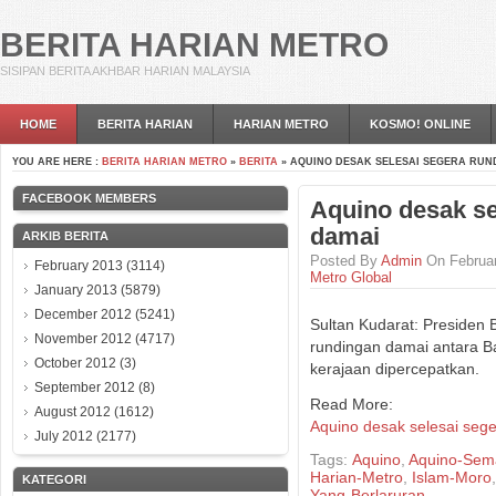
BERITA HARIAN METRO
SISIPAN BERITA AKHBAR HARIAN MALAYSIA
HOME
BERITA HARIAN
HARIAN METRO
KOSMO! ONLINE
YOU ARE HERE :
BERITA HARIAN METRO
»
BERITA
» AQUINO DESAK SELESAI SEGERA RUN
FACEBOOK MEMBERS
Aquino desak se
damai
ARKIB BERITA
Posted By
Admin
On Februar
February 2013
(3114)
Metro Global
January 2013
(5879)
December 2012
(5241)
Sultan Kudarat: Preside
November 2012
(4717)
rundingan damai antara 
October 2012
(3)
kerajaan dipercepatkan.
September 2012
(8)
Read More:
August 2012
(1612)
Aquino desak selesai seg
July 2012
(2177)
Tags:
Aquino
,
Aquino-Sem
Harian-Metro
,
Islam-Moro
KATEGORI
Yang-Berlaruran