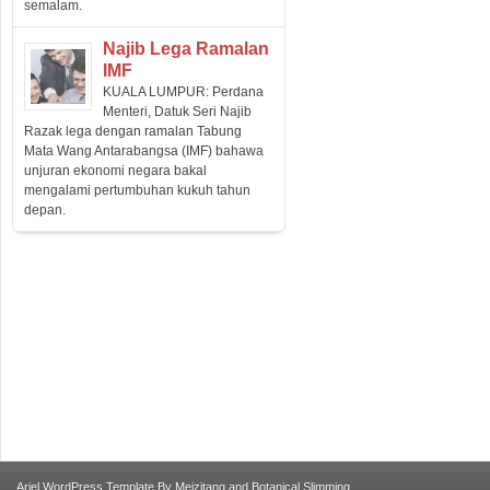
semalam.
Najib Lega Ramalan
IMF
KUALA LUMPUR: Perdana
Menteri, Datuk Seri Najib
Razak lega dengan ramalan Tabung
Mata Wang Antarabangsa (IMF) bahawa
unjuran ekonomi negara bakal
mengalami pertumbuhan kukuh tahun
depan.
Ariel
WordPress Template
By
Meizitang
and
Botanical Slimming