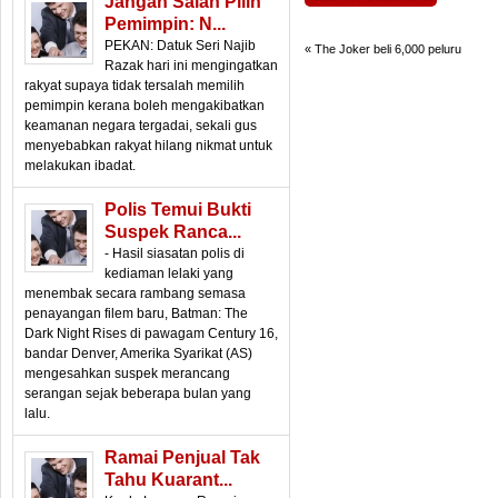
Jangan Salah Pilih
Pemimpin: N...
PEKAN: Datuk Seri Najib
«
The Joker beli 6,000 peluru
Razak hari ini mengingatkan
rakyat supaya tidak tersalah memilih
pemimpin kerana boleh mengakibatkan
keamanan negara tergadai, sekali gus
menyebabkan rakyat hilang nikmat untuk
melakukan ibadat.
Polis Temui Bukti
Suspek Ranca...
- Hasil siasatan polis di
kediaman lelaki yang
menembak secara rambang semasa
penayangan filem baru, Batman: The
Dark Night Rises di pawagam Century 16,
bandar Denver, Amerika Syarikat (AS)
mengesahkan suspek merancang
serangan sejak beberapa bulan yang
lalu.
Ramai Penjual Tak
Tahu Kuarant...