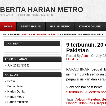
BERITA HARIAN METRO
SISIPAN BERITA AKHBAR HARIAN MALAYSIA
HOME
BERITA HARIAN
HARIAN METRO
KOSMO! ONLINE
YOU ARE HERE :
BERITA HARIAN METRO
»
BERITA
» 9 TERBUNUH, 20 CEDERA BOM MELETU
9 terbunuh, 20
CARI BERITA
Pakistan
Posted By
Admin
On July 22
Mutakhir
ARKIB BULANAN
July 2012
(1319)
PARACHINAR: Sebuah bom 
ini, membunuh sembilan o
KATEGORI
pegawai risikan dan kera
Berita
Berita Harian
View original post here:
Harian Dunia
9 terbunuh, 20 cedera bo
Harian Metro
Tags:
A-Bom-Meletup
,
Be
Harian Mutakhir
Hangat
,
Iklan-Teks
,
Keput