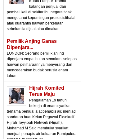
Kuala Lumpur: Ramai
kalangan penjual dan
pembeli keli di sekitar ibu negara tidak
mengetahui kepentingan proses istihalah
atau kuarantin haiwan berkenaan
sebelum ia dijual atau dimakan.
Pemilik Anjing Ganas
Dipenjara...
LONDON: Seorang pemilik anjing
dipenjara empat bulan semalam, selepas
haiwan peliharaannya menyerang dan
mencederakan budak berusia enam
tahun.
Hijrah Komited
Terus Maju
Pengalaman 19 tahun
bekerja di enam syarikat
ternama penjual alat penapis air, menjadi
sandaran buat Ketua Pegawai Eksekutif
Hijrah Toyyibah Network (Hijrah),
Mohamad M Said membuka syarikat
menjual penapis air keluaran Bumiputera