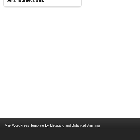
pertama di negara ini.
Ariel
WordPress Template
By
Meizitang
and
Botanical Slimming