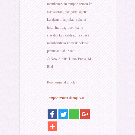
membenarkan tempoh reman ke
atas seorang pengarah agensi
kerajaan dilanjutkan selama
tujuh hari bagi membantu
siasatan kes salah guna kuasa
membabitkan kontrak bekalan
peralatan, tahun lalu.
© New Straits Times Press (M)
Bhd
Read original article -
Tempoh reman dilanjutkan