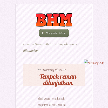
Navigation Menu
Home
»
Harian Metro
»
Tempoh reman
dilanjutkan
February 15, 2017
Tempoh reman
dilanjutkan
Shah Alam: Mahkamah
Majistret, di sini, hari ini,