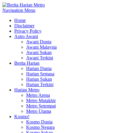
Navigation Menu
Home
Disclaimer
Privacy Policy
Astro Awani
Awani Dunia
Awani Malaysia
Awani Sukan
Awani Terkini
Berita Harian
Harian Dunia
Harian Semasa
Harian Sukan
Harian Terkini
Harian Metro
Metro Arena
Metro Mutakhir
Metro Setempat
Metro Utama
Kosmo!
Kosmo Dunia
Kosmo Negara
Kosmo Sukan