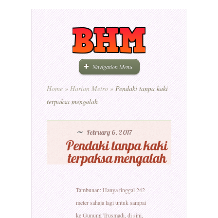
Navigation Menu
Home
»
Harian Metro
»
Pendaki tanpa kaki
terpaksa mengalah
February 6, 2017
Pendaki tanpa kaki
terpaksa mengalah
Tambunan: Hanya tinggal 242
meter sahaja lagi untuk sampai
ke Gunung Trusmadi, di sini,