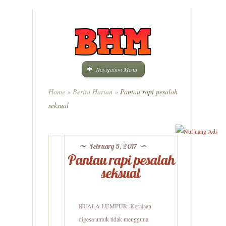
Navigation Menu
Home
»
Berita Harian
»
Pantau rapi pesalah
seksual
February 5, 2017
Pantau rapi pesalah
seksual
KUALA LUMPUR: Kerajaan
digesa untuk tidak mengguna