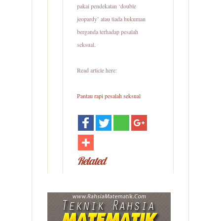
pakai pendekatan ‘double
jeopardy’ atau tiada hukuman
berganda terhadap pesalah
seksual.
Read article here:
Pantau rapi pesalah seksual
Related