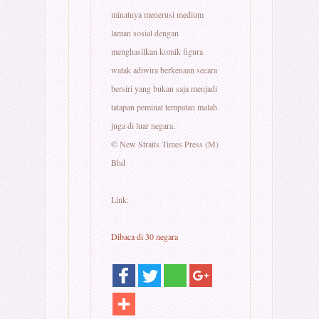
minatnya menerusi medium
laman sosial dengan
menghasilkan komik figura
watak adiwira berkenaan secara
bersiri yang bukan saja menjadi
tatapan peminat tempatan malah
juga di luar negara.
© New Straits Times Press (M)
Bhd
Link:
Dibaca di 30 negara