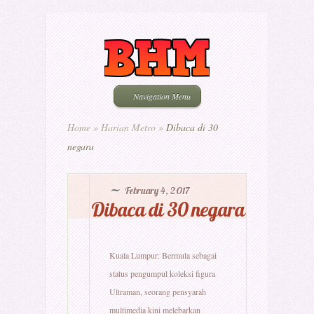
Navigation Menu
Home
»
Harian Metro
»
Dibaca di 30
negara
February 4, 2017
Dibaca di 30 negara
Kuala Lumpur: Bermula sebagai
status pengumpul koleksi figura
Ultraman, seorang pensyarah
multimedia kini melebarkan