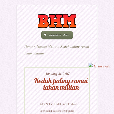
Navigation Menu
Home
»
Harian Metro
»
Kedah paling ramai
tahan militan
January 31, 2017
Kedah paling ramai
tahan militan
Alor Setar: Kedah merekodkan
tangkapan suspek pengganas