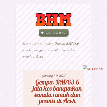
Navigation Menu
Home
»
Astro Awani
»
Gempa: RM763.6
juta kos bangunkan semula rumah dan
premis di Aceh
January 30, 2017
Gempa: RM763.6
juta kos bangunkan
semula rumah dan
premis di Aceh