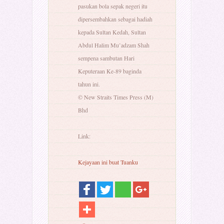
pasukan bola sepak negeri itu
dipersembahkan sebagai hadiah
kepada Sultan Kedah, Sultan
Abdul Halim Mu’adzam Shah
sempena sambutan Hari
Keputeraan Ke-89 baginda
tahun ini.
© New Straits Times Press (M)
Bhd
Link:
Kejayaan ini buat Tuanku