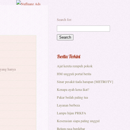
Search for:
Berita Terkini
Ajal kereta rempuh pokok
 yang hanya
HM ungguli portal berita
Sinar pesakit tiada harapan [METROTV]
Kenapa ayah kena ikat?
Pakar bedah paling tua
Layanan berbeza
Lampu hijau PRKFA
Keserasian siapa paling unggul
Belum rasa berdebar