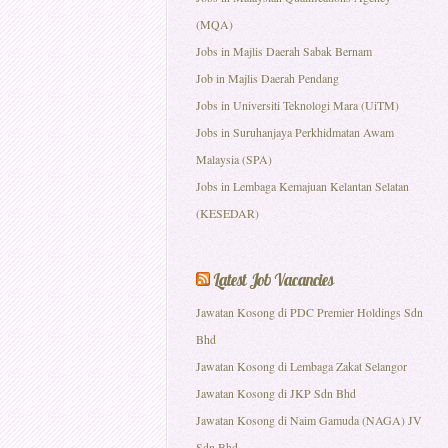
(MQA)
Jobs in Majlis Daerah Sabak Bernam
Job in Majlis Daerah Pendang
Jobs in Universiti Teknologi Mara (UiTM)
Jobs in Suruhanjaya Perkhidmatan Awam
Malaysia (SPA)
Jobs in Lembaga Kemajuan Kelantan Selatan
(KESEDAR)
Latest Job Vacancies
Jawatan Kosong di PDC Premier Holdings Sdn
Bhd
Jawatan Kosong di Lembaga Zakat Selangor
Jawatan Kosong di JKP Sdn Bhd
Jawatan Kosong di Naim Gamuda (NAGA) JV
Sdn Bhd