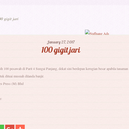
0 gigit jari
January 27, 2017
100 gigit jari
h 100 pesawah di Parit 4 Sungai Panjang, dekat sini berdepan kerugian besar apabila tanaman
k dituai musnah dilanda banjir.
es Press (M) Bhd
e: