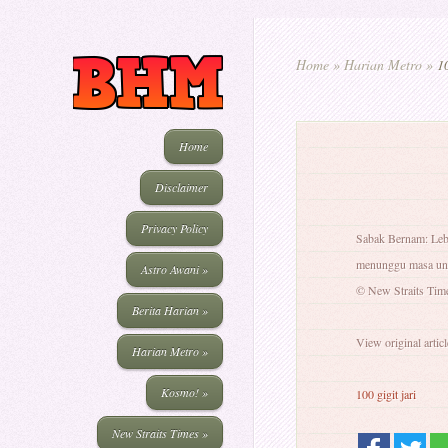
Home
»
Harian Metro
»
10
Home
Disclaimer
Privacy Policy
Sabak Bernam: Lebi
menunggu masa untu
Astro Awani
»
© New Straits Tim
Berita Harian
»
View original articl
Harian Metro
»
Kosmo!
»
100 gigit jari
New Straits Times
»