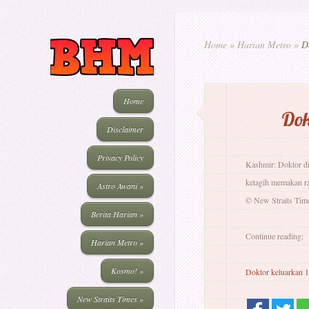
Home
»
Harian Metro
»
Do
Home
Dok
Disclaimer
Privacy Policy
Kashmir: Doktor di
ketagih memakan ra
Astro Awani
»
© New Straits Tim
Berita Harian
»
Continue reading:
Harian Metro
»
Kosmo!
»
Doktor keluarkan 1
New Straits Times
»