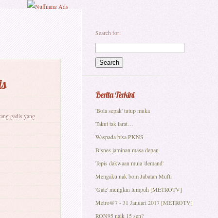
Search for:
is
Berita Terkini
'Bola sepak' tutup muka
rang gadis yang
Takut tak larat…
Waspada bisa PKNS
Bisnes jaminan masa depan
Tepis dakwaan mula 'demand'
Mengaku nak bom Jabatan Mufti
'Gate' mungkin lumpuh [METROTV]
Metro@7 - 31 Januari 2017 [METROTV]
RON95 naik 15 sen?