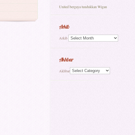
United bergaya tundukkan Wigan
Arkib
Arkib
Akhbar
Akhbar