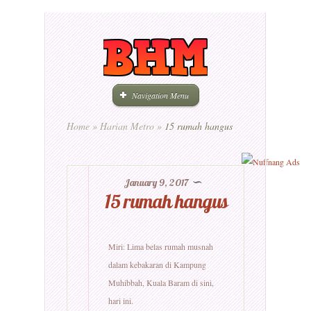
Navigation Menu
Home
»
Harian Metro
»
15 rumah hangus
January 9, 2017
15 rumah hangus
Miri: Lima belas rumah musnah
dalam kebakaran di Kampung
Muhibbah, Kuala Baram di sini,
hari ini.