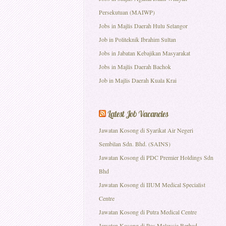
Persekutuan (MAIWP)
Jobs in Majlis Daerah Hulu Selangor
Job in Politeknik Ibrahim Sultan
Jobs in Jabatan Kebajikan Masyarakat
Jobs in Majlis Daerah Bachok
Job in Majlis Daerah Kuala Krai
Latest Job Vacancies
Jawatan Kosong di Syarikat Air Negeri
Sembilan Sdn. Bhd. (SAINS)
Jawatan Kosong di PDC Premier Holdings Sdn
Bhd
Jawatan Kosong di IIUM Medical Specialist
Centre
Jawatan Kosong di Putra Medical Centre
Jawatan Kosong di Pos Malaysia Berhad