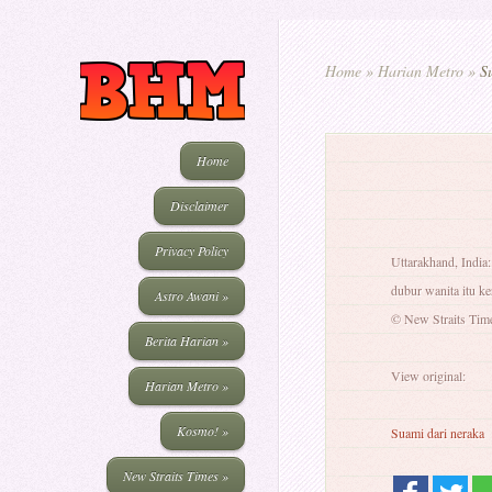
Home
»
Harian Metro
»
Su
Home
Disclaimer
Privacy Policy
Uttarakhand, India
dubur wanita itu k
Astro Awani
»
© New Straits Tim
Berita Harian
»
View original:
Harian Metro
»
Kosmo!
»
Suami dari neraka
New Straits Times
»