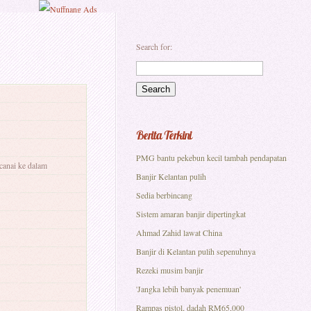
Search for:
Berita Terkini
PMG bantu pekebun kecil tambah pendapatan
canai ke dalam
Banjir Kelantan pulih
Sedia berbincang
Sistem amaran banjir dipertingkat
Ahmad Zahid lawat China
Banjir di Kelantan pulih sepenuhnya
Rezeki musim banjir
'Jangka lebih banyak penemuan'
Rampas pistol, dadah RM65,000