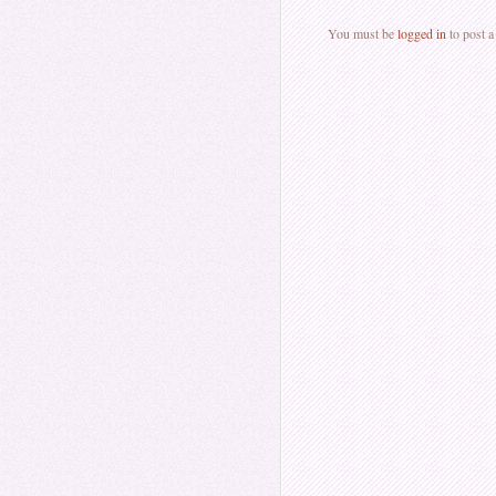
You must be
logged in
to post 