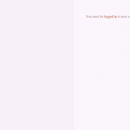
You must be
logged in
to post 