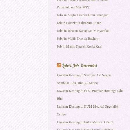
Persekutuan (MAIWP)
Jobs in Majlis Daerah Hulu Selangor
Job in Politeknik Ibrahim Sultan
Jobs in Jabatan Kebajikan Masyarakat
Jobs in Majlis Daerah Bachok
Job in Majlis Daerah Kuala Krai
Latest Job Vacancies
Jawatan Kosong di Syarikat Air Negeri
Sembilan Sdn. Bhd. (SAINS)
Jawatan Kosong di PDC Premier Holdings Sdn
Bhd
Jawatan Kosong di IIUM Medical Specialist
Centre
Jawatan Kosong di Putra Medical Centre
Jawatan Kosong di Pos Malaysia Berhad