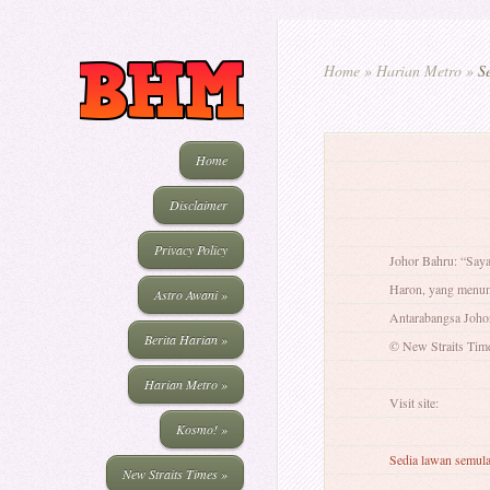
Home
»
Harian Metro
»
Se
Home
Disclaimer
Privacy Policy
Johor Bahru: “Saya
Haron, yang menum
Astro Awani
»
Antarabangsa Johor
Berita Harian
»
© New Straits Tim
Harian Metro
»
Visit site:
Kosmo!
»
Sedia lawan semu
New Straits Times
»