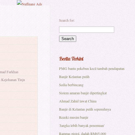
Search for:
Berita Terkini
PMG bantu pekebun kecil tambah pendapatan
ammad Farkhan
Banjir Kelantan pulih
 Kejohanan Tinju
Sedia berbincang
Sistem amaran banjir dipertingkat
Ahmad Zahid lawat China
Banjir di Kelantan pulih sepenuhnya
Rezeki musim banjir
'Jangka lebih banyak penemuan'
Rampas pistol, dadah RM65,000