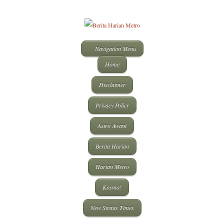
Navigation Menu
Home
Disclaimer
Privacy Policy
Astro Awani
Berita Harian
Harian Metro
Kosmo!
New Straits Times