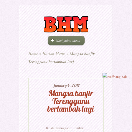
Navigation Menu
Home
»
Harian Metro
»
Mangsa banjir
Terengganu bertambah lagi
January 4, 2017
Mangsa banjir
Terengganu
bertambah lagi
Kuala Terengganu: Jumlah