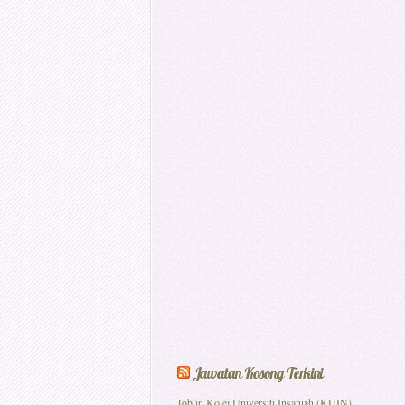
Jawatan Kosong Terkini
Job in Kolej Universiti Insaniah (KUIN)