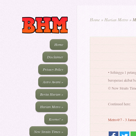
Home
»
Harian Metro
»
Me
Home
Disclaimer
Privacy Policy
• Sehingga 1 petang
beroperasi akibat ba
Astro Awani
»
© New Straits Tim
Berita Harian
»
Continued here:
Harian Metro
»
Kosmo!
»
Metro@7 - 3 Janu
New Straits Times
»