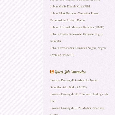
Job in Majlis Daerah Kuala Pilah
Job in Pihak Berkuasa Tempatan Taman
Perindustrian Hi-tech Kulim
Job in Universiti Malaysia Kelantan (UMK)
Jobs in Pejabat Setiausaha Kerajaan Negeri
Sembilan
Jobs in Perbadanan Kemajuan Negeri, Negeri
sembilan (PKNNS)
Latest Job Vacancies
Jawatan Kosong di Syarikat Air Negeri
Sembilan Sdn. Bhd. (SAINS)
Jawatan Kosong di PDC Premier Holdings Sdn
Bhd
Jawatan Kosong di IIUM Medical Specialist
Centre