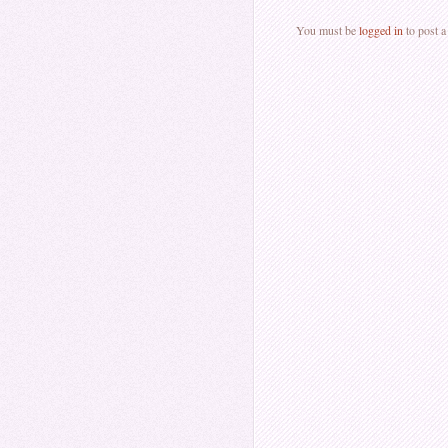
You must be
logged in
to post 