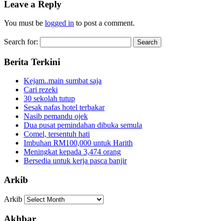
Leave a Reply
You must be
logged in
to post a comment.
Search for:
Berita Terkini
Kejam..main sumbat saja
Cari rezeki
30 sekolah tutup
Sesak nafas hotel terbakar
Nasib pemandu ojek
Dua pusat pemindahan dibuka semula
Comel, tersentuh hati
Imbuhan RM100,000 untuk Harith
Meningkat kepada 3,474 orang
Bersedia untuk kerja pasca banjir
Arkib
Arkib
Akhbar