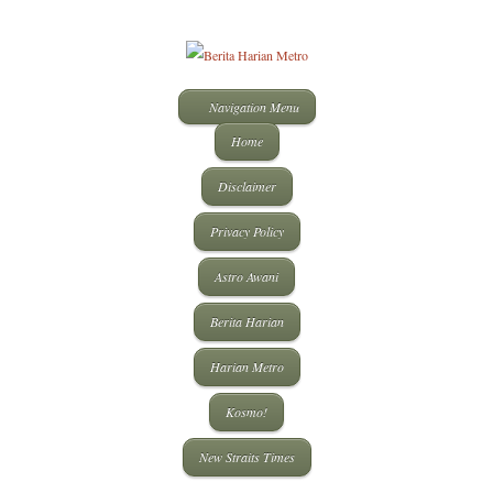
Navigation Menu
Home
Disclaimer
Privacy Policy
Astro Awani
Berita Harian
Harian Metro
Kosmo!
New Straits Times