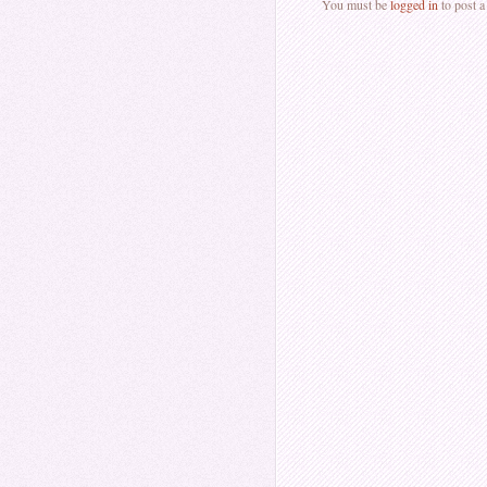
You must be
logged in
to post 