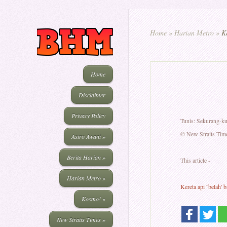
Home
»
Harian Metro
»
Ke
Home
Disclaimer
Privacy Policy
Tunis: Sekurang-ku
© New Straits Tim
Astro Awani
»
Berita Harian
»
This article -
Harian Metro
»
Kereta api `belah' b
Kosmo!
»
New Straits Times
»