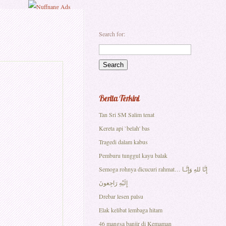
Search for:
Berita Terkini
Tan Sri SM Salim tenat
Kereta api `belah' bas
Tragedi dalam kabus
Pemburu tunggul kayu balak
Semoga rohnya dicucuri rahmat… إِنَّا للهِ وَإِنَّـا
إِلَيْهِ رَاجِعونَ
Drebar lesen palsu
Elak kelibat lembaga hitam
46 mangsa banjir di Kemaman