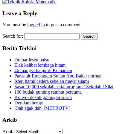
Leave a Reply
You must be
logged in
to post a comment.
Search for:
Berita Terkini
Drebar lesen palsu
Elak kelibat lembaga hitam
46 mangsa banjir di Kemaman
Paras air Empangan Sultan Abu Bakar normal
Isteri hamil cedera sebelah mayat suami
Sasar 10,000 sekolah sertai program 1Sekolah 1Silat
100 budak gunting rambut percuma
Konvoi dekati golongan susah
Dendam berapi
'Dah agak dah' [METROTV]
Arkib
Arkib