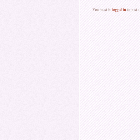
You must be
logged in
to post 