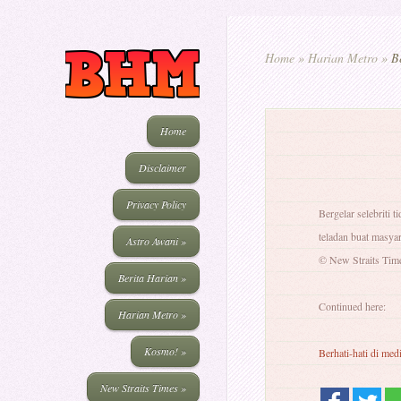
Home
»
Harian Metro
»
Be
Home
Disclaimer
Privacy Policy
Bergelar selebriti 
teladan buat masyar
Astro Awani
»
© New Straits Tim
Berita Harian
»
Continued here:
Harian Metro
»
Kosmo!
»
Berhati-hati di medi
New Straits Times
»