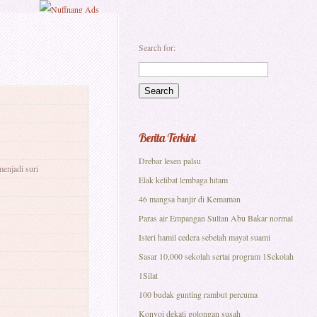
Search for:
Berita Terkini
Drebar lesen palsu
menjadi suri
Elak kelibat lembaga hitam
46 mangsa banjir di Kemaman
Paras air Empangan Sultan Abu Bakar normal
Isteri hamil cedera sebelah mayat suami
Sasar 10,000 sekolah sertai program 1Sekolah
1Silat
100 budak gunting rambut percuma
Konvoi dekati golongan susah