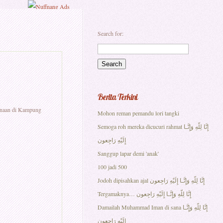
Search for:
Berita Terkini
binaan di Kampung
Mohon reman pemandu lori tangki
Semoga roh mereka dicucuri rahmat إِنَّا لِلّهِ وَإِنَّـا
إِلَيْهِ رَاجِعون
Sanggup lapar demi 'anak'
100 jadi 500
Jodoh dipisahkan ajal إِنَّا لِلّهِ وَإِنَّـا إِلَيْهِ رَاجِعون
Tergamaknya… إِنَّا لِلّهِ وَإِنَّـا إِلَيْهِ رَاجِعون
Damailah Muhammad Iman di sana إِنَّا لِلّهِ وَإِنَّـا
إِلَيْهِ رَاجِعون