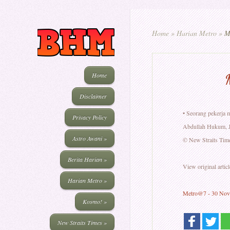
Home
»
Harian Metro
»
Me
Home
Disclaimer
• Seorang pekerja 
Privacy Policy
Abdullah Hukum, J
Astro Awani
»
© New Straits Tim
Berita Harian
»
View original articl
Harian Metro
»
Metro@7 - 30 No
Kosmo!
»
New Straits Times
»