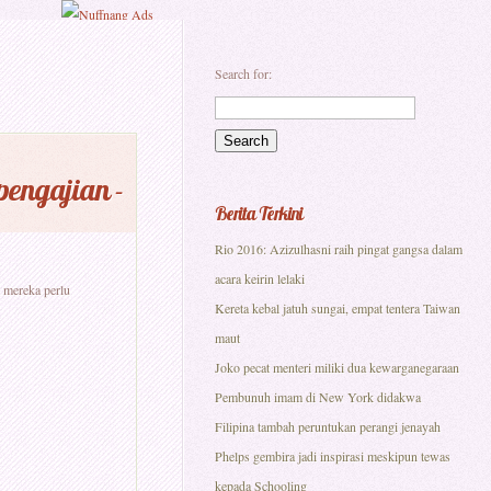
Search for:
engajian -
Berita Terkini
Rio 2016: Azizulhasni raih pingat gangsa dalam
acara keirin lelaki
n mereka perlu
Kereta kebal jatuh sungai, empat tentera Taiwan
maut
Joko pecat menteri miliki dua kewarganegaraan
Pembunuh imam di New York didakwa
Filipina tambah peruntukan perangi jenayah
Phelps gembira jadi inspirasi meskipun tewas
kepada Schooling