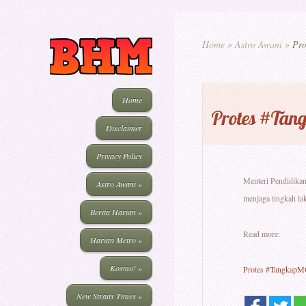
Home
»
Astro Awani
»
Pro
Home
Protes #Tang
Disclaimer
Privacy Policy
Menteri Pendidikan
Astro Awani
»
menjaga tingkah la
Berita Harian
»
Read more:
Harian Metro
»
Kosmo!
»
Protes #TangkapMO1
New Straits Times
»