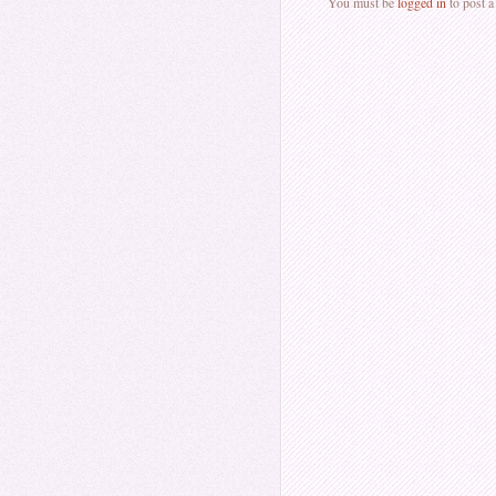
You must be
logged in
to post 