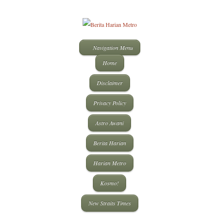
Navigation Menu
Home
Disclaimer
Privacy Policy
Astro Awani
Berita Harian
Harian Metro
Kosmo!
New Straits Times