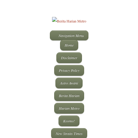
Navigation Menu
Home
Disclaimer
Privacy Policy
Astro Awani
Berita Harian
Harian Metro
Kosmo!
New Straits Times