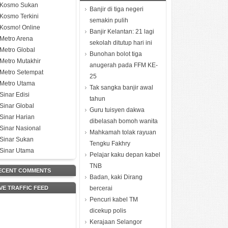
Kosmo Sukan
Banjir di tiga negeri
Kosmo Terkini
semakin pulih
Kosmo! Online
Banjir Kelantan: 21 lagi
Metro Arena
sekolah ditutup hari ini
Metro Global
Bunohan bolot tiga
Metro Mutakhir
anugerah pada FFM KE-
Metro Setempat
25
Metro Utama
Tak sangka banjir awal
Sinar Edisi
tahun
Sinar Global
Guru tuisyen dakwa
Sinar Harian
dibelasah bomoh wanita
Sinar Nasional
Mahkamah tolak rayuan
Sinar Sukan
Tengku Fakhry
Sinar Utama
Pelajar kaku depan kabel
TNB
ECENT COMMENTS
Badan, kaki Dirang
IVE TRAFFIC FEED
bercerai
Pencuri kabel TM
dicekup polis
Kerajaan Selangor