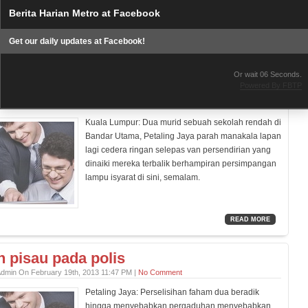
dengan pihak pengurusan baru zoo berkenaan.
Berita Harian Metro at Facebook
Get our daily updates at Facebook!
READ MORE
Or wait
05
Seconds.
 cedera van terbalik
Powered By FBTP
Admin On February 19th, 2013 11:47 PM |
No Comment
Kuala Lumpur: Dua murid sebuah sekolah rendah di
Bandar Utama, Petaling Jaya parah manakala lapan
lagi cedera ringan selepas van persendirian yang
dinaiki mereka terbalik berhampiran persimpangan
lampu isyarat di sini, semalam.
READ MORE
 pisau pada polis
Admin On February 19th, 2013 11:47 PM |
No Comment
Petaling Jaya: Perselisihan faham dua beradik
hingga menyebabkan pergaduhan menyebabkan