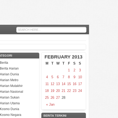
ATEGORI
FEBRUARY 2013
Berita
M
T
W
T
F
S
S
Berita Harian
1
2
3
Harian Dunia
4
5
6
7
8
9
10
Harian Metro
11
12
13
14
15
16
17
Harian Mutakhir
18
19
20
21
22
23
24
Harian Nasional
Harian Sukan
25
26
27
28
Harian Utama
« Jan
Kosmo Dunia
Kosmo Negara
BERITA TERKINI