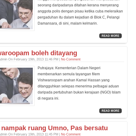
seorang daripadanya ditahan kerana menyerang
anggota polis dengan pisau ketika cuba meleraikan
pergaduhan itu dalam kejadian di Blok C, Pelangi
Damansara, di sini, malam kelmarin.
READ MORE
aroopam boleh ditayang
Admin On February 19th, 2013 11:46 PM |
No Comment
Putrajaya: Kementerian Dalam Negeri
membenarkan semula tayangan filem
Vishwaroopam arahan Kamal Hassan yang
ditangguhkan selepas menerima pelbagai aduan
daripada pertubuhan bukan kerajaan (NGO) Islam
di negara ini.
READ MORE
 nampak ruang Umno, Pas bersatu
Admin On February 19th, 2013 11:45 PM |
No Comment