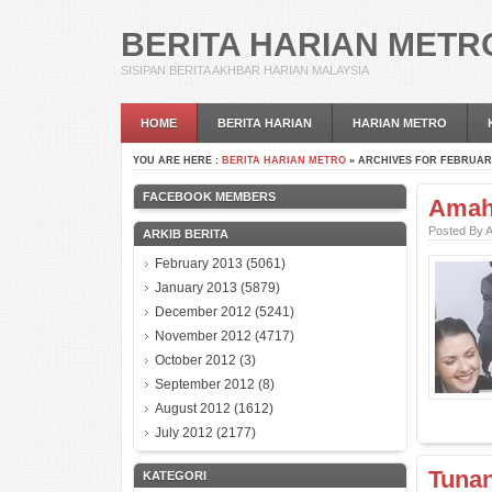
BERITA HARIAN METR
SISIPAN BERITA AKHBAR HARIAN MALAYSIA
HOME
BERITA HARIAN
HARIAN METRO
YOU ARE HERE :
BERITA HARIAN METRO
» ARCHIVES FOR FEBRUARY
FACEBOOK MEMBERS
Amah 
Posted By 
ARKIB BERITA
February 2013
(5061)
January 2013
(5879)
December 2012
(5241)
November 2012
(4717)
October 2012
(3)
September 2012
(8)
August 2012
(1612)
July 2012
(2177)
Tuna
KATEGORI