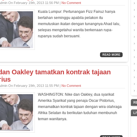
Admin On February 19th, 2013 11:56 PM |
No Comment
Kuala Lumpur: Pertunangan Fizz Fairuz hanya
bertahan seminggu apabila pelakon itu
memutuskan ikatan dengan tunangnya Ahad lalu,
selepas mengetahui wanita berkenaan rupa-
rupanya sudah bersuami.
READ MORE
dan Oakley tamatkan kontrak tajaan
rius
Admin On February 19th, 2013 11:55 PM |
No Comment
WASHINGTON: Nike dan Oakley, dua syarikat
Amerika Syarikat yang penaja Oscar Pistorius,
R
menamatkan kontrak tajaan dengan wira olahraga
Afrika Selatan itu berikutan tuduhan membunuh
L
teman wanitanya.