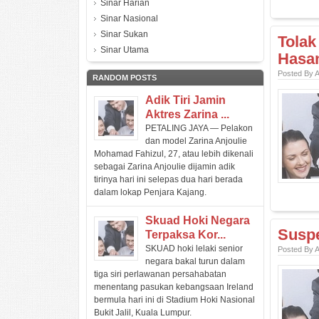
Sinar Harian
Sinar Nasional
Sinar Sukan
Tolak
Sinar Utama
Hasan
Posted By 
RANDOM POSTS
Adik Tiri Jamin
Aktres Zarina ...
PETALING JAYA — Pelakon
dan model Zarina Anjoulie
Mohamad Fahizul, 27, atau lebih dikenali
sebagai Zarina Anjoulie dijamin adik
tirinya hari ini selepas dua hari berada
dalam lokap Penjara Kajang.
Skuad Hoki Negara
Suspe
Terpaksa Kor...
SKUAD hoki lelaki senior
Posted By 
negara bakal turun dalam
tiga siri perlawanan persahabatan
menentang pasukan kebangsaan Ireland
bermula hari ini di Stadium Hoki Nasional
Bukit Jalil, Kuala Lumpur.