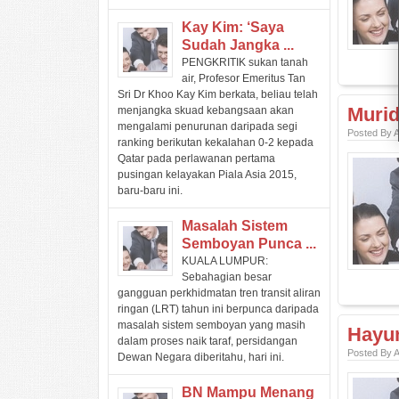
Kay Kim: ‘Saya
Sudah Jangka ...
PENGKRITIK sukan tanah
air, Profesor Emeritus Tan
Sri Dr Khoo Kay Kim berkata, beliau telah
Murid
menjangka skuad kebangsaan akan
mengalami penurunan daripada segi
Posted By 
ranking berikutan kekalahan 0-2 kepada
Qatar pada perlawanan pertama
pusingan kelayakan Piala Asia 2015,
baru-baru ini.
Masalah Sistem
Semboyan Punca ...
KUALA LUMPUR:
Sebahagian besar
gangguan perkhidmatan tren transit aliran
ringan (LRT) tahun ini berpunca daripada
masalah sistem semboyan yang masih
Hayun
dalam proses naik taraf, persidangan
Posted By 
Dewan Negara diberitahu, hari ini.
BN Mampu Menang