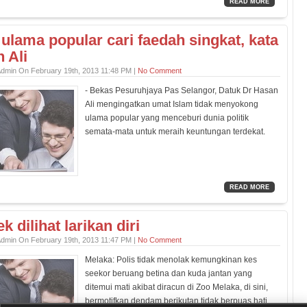
READ MORE
 ulama popular cari faedah singkat, kata
 Ali
Admin On February 19th, 2013 11:48 PM |
No Comment
- Bekas Pesuruhjaya Pas Selangor, Datuk Dr Hasan
Ali mengingatkan umat Islam tidak menyokong
ulama popular yang menceburi dunia politik
semata-mata untuk meraih keuntungan terdekat.
READ MORE
k dilihat larikan diri
Admin On February 19th, 2013 11:47 PM |
No Comment
Melaka: Polis tidak menolak kemungkinan kes
seekor beruang betina dan kuda jantan yang
ditemui mati akibat diracun di Zoo Melaka, di sini,
bermotifkan dendam berikutan tidak berpuas hati