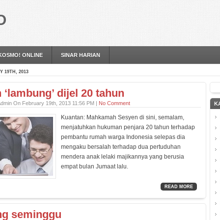
O
KOSMO! ONLINE
SINAR HARIAN
 19TH, 2013
‘lambung’ dijel 20 tahun
Admin On February 19th, 2013 11:56 PM |
No Comment
K
Kuantan: Mahkamah Sesyen di sini, semalam,
menjatuhkan hukuman penjara 20 tahun terhadap
pembantu rumah warga Indonesia selepas dia
mengaku bersalah terhadap dua pertuduhan
mendera anak lelaki majikannya yang berusia
empat bulan Jumaat lalu.
READ MORE
ng seminggu