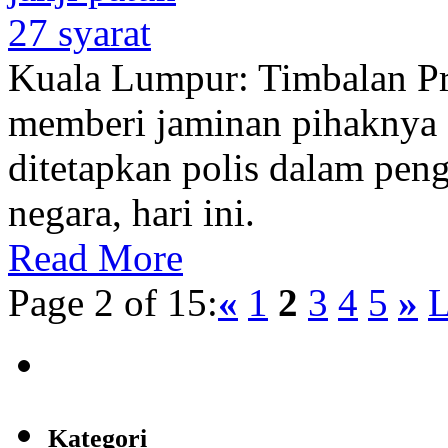
Kuala Lumpur: Timbalan P
memberi jaminan pihaknya 
ditetapkan polis dalam pen
negara, hari ini.
Read More
Page 2 of 15:
«
1
2
3
4
5
»
L
Kategori