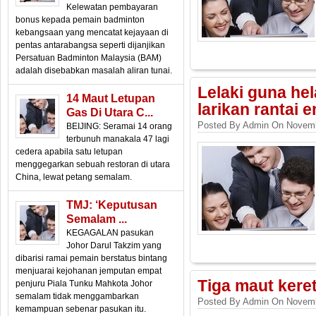
Kelewatan pembayaran
bonus kepada pemain badminton
kebangsaan yang mencatat kejayaan di
pentas antarabangsa seperti dijanjikan
Persatuan Badminton Malaysia (BAM)
adalah disebabkan masalah aliran tunai.
Lelaki guna he
14 Maut Letupan
larikan rantai 
Gas Di Utara C...
Posted By Admin On Novemb
BEIJING: Seramai 14 orang
terbunuh manakala 47 lagi
cedera apabila satu letupan
menggegarkan sebuah restoran di utara
China, lewat petang semalam.
TMJ: ‘Keputusan
Semalam ...
KEGAGALAN pasukan
Johor Darul Takzim yang
dibarisi ramai pemain berstatus bintang
menjuarai kejohanan jemputan empat
Tiga maut kere
penjuru Piala Tunku Mahkota Johor
semalam tidak menggambarkan
Posted By Admin On Novemb
kemampuan sebenar pasukan itu.