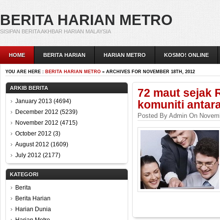
BERITA HARIAN METRO
SISIPAN BERITA AKHBAR HARIAN MALAYSIA
HOME
BERITA HARIAN
HARIAN METRO
KOSMO! ONLINE
YOU ARE HERE :
BERITA HARIAN METRO
» ARCHIVES FOR NOVEMBER 18TH, 2012
ARKIB BERITA
72 maut sejak 
January 2013
(4694)
komuniti antar
December 2012
(5239)
Posted By Admin On Novemb
November 2012
(4715)
October 2012
(3)
August 2012
(1609)
July 2012
(2177)
KATEGORI
Berita
Berita Harian
Harian Dunia