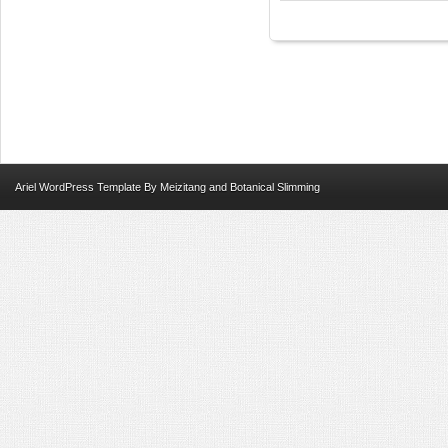
Ariel
WordPress Template
By
Meizitang
and
Botanical Slimming