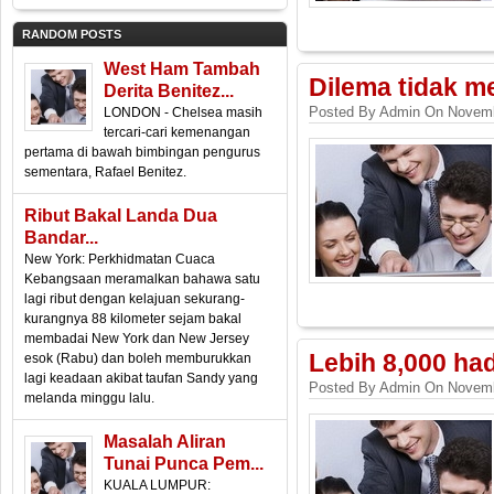
RANDOM POSTS
West Ham Tambah
Dilema tidak 
Derita Benitez...
Posted By Admin On Novemb
LONDON - Chelsea masih
tercari-cari kemenangan
pertama di bawah bimbingan pengurus
sementara, Rafael Benitez.
Ribut Bakal Landa Dua
Bandar...
New York: Perkhidmatan Cuaca
Kebangsaan meramalkan bahawa satu
lagi ribut dengan kelajuan sekurang-
kurangnya 88 kilometer sejam bakal
membadai New York dan New Jersey
Lebih 8,000 ha
esok (Rabu) dan boleh memburukkan
lagi keadaan akibat taufan Sandy yang
Posted By Admin On Novemb
melanda minggu lalu.
Masalah Aliran
Tunai Punca Pem...
KUALA LUMPUR: