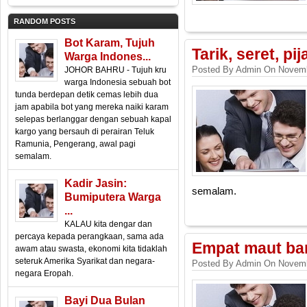
RANDOM POSTS
Bot Karam, Tujuh
Tarik, seret, p
Warga Indones...
Posted By Admin On Novemb
JOHOR BAHRU - Tujuh kru
warga Indonesia sebuah bot
tunda berdepan detik cemas lebih dua
jam apabila bot yang mereka naiki karam
selepas berlanggar dengan sebuah kapal
kargo yang bersauh di perairan Teluk
Ramunia, Pengerang, awal pagi
semalam.
Kadir Jasin:
semalam.
Bumiputera Warga
...
KALAU kita dengar dan
percaya kepada perangkaan, sama ada
Empat maut ban
awam atau swasta, ekonomi kita tidaklah
seteruk Amerika Syarikat dan negara-
Posted By Admin On Novemb
negara Eropah.
Bayi Dua Bulan