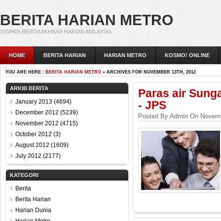
BERITA HARIAN METRO
SISIPAN BERITA AKHBAR HARIAN MALAYSIA
HOME
BERITA HARIAN
HARIAN METRO
KOSMO! ONLINE
YOU ARE HERE :
BERITA HARIAN METRO
» ARCHIVES FOR NOVEMBER 13TH, 2012
ARKIB BERITA
Paras air Sunga
January 2013
(4694)
- JPS
December 2012
(5239)
Posted By Admin On Novemb
November 2012
(4715)
October 2012
(3)
August 2012
(1609)
July 2012
(2177)
KATEGORI
Berita
Berita Harian
Harian Dunia