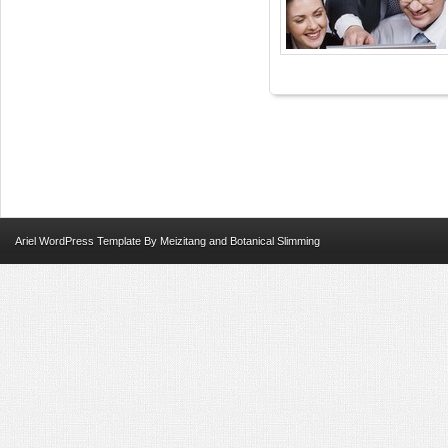
Ariel
WordPress Template
By
Meizitang
and
Botanical Slimming