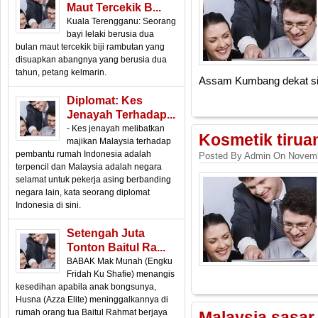
Maut Tercekik B...
Kuala Terengganu: Seorang
bayi lelaki berusia dua
bulan maut tercekik biji rambutan yang
disuapkan abangnya yang berusia dua
tahun, petang kelmarin.
Assam Kumbang dekat si
Diplomat: Kes
Jenayah Terhadap...
- Kes jenayah melibatkan
Kosmetik tiru
majikan Malaysia terhadap
pembantu rumah Indonesia adalah
Posted By Admin On Novemb
terpencil dan Malaysia adalah negara
selamat untuk pekerja asing berbanding
negara lain, kata seorang diplomat
Indonesia di sini.
Setengah Juta
Tonton Baitul Ra...
BABAK Mak Munah (Engku
Fridah Ku Shafie) menangis
kesedihan apabila anak bongsunya,
Husna (Azza Elite) meninggalkannya di
rumah orang tua Baitul Rahmat berjaya
Malaysia sasar