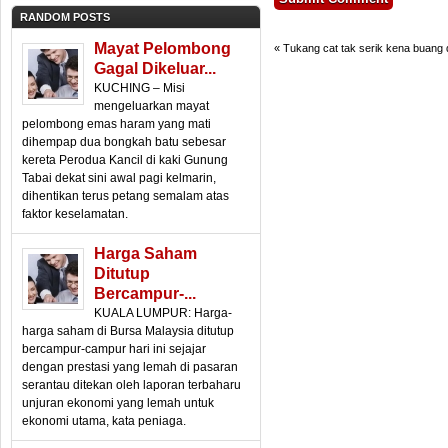
RANDOM POSTS
Mayat Pelombong
«
Tukang cat tak serik kena buang
Gagal Dikeluar...
KUCHING – Misi
mengeluarkan mayat
pelombong emas haram yang mati
dihempap dua bongkah batu sebesar
kereta Perodua Kancil di kaki Gunung
Tabai dekat sini awal pagi kelmarin,
dihentikan terus petang semalam atas
faktor keselamatan.
Harga Saham
Ditutup
Bercampur-...
KUALA LUMPUR: Harga-
harga saham di Bursa Malaysia ditutup
bercampur-campur hari ini sejajar
dengan prestasi yang lemah di pasaran
serantau ditekan oleh laporan terbaharu
unjuran ekonomi yang lemah untuk
ekonomi utama, kata peniaga.