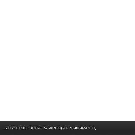
Ariel
WordPress Template
By
Meizitang
and
Botanical Slimming