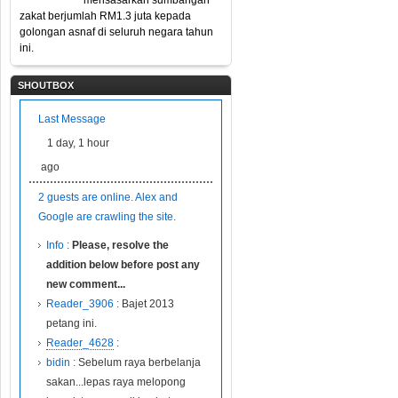
mensasarkan sumbangan
zakat berjumlah RM1.3 juta kepada
golongan asnaf di seluruh negara tahun
ini.
SHOUTBOX
Last Message
1 day, 1 hour
ago
2 guests are online. Alex and
Google are crawling the site.
Info :
Please, resolve the
addition below before post any
new comment...
Reader_3906 :
Bajet 2013
petang ini.
Reader_4628
:
bidin :
Sebelum raya berbelanja
sakan...lepas raya melopong