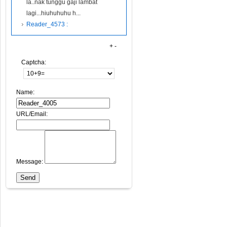
la..nak tunggu gaji lambat
lagi...hiuhuhuhu h...
Reader_4573 :
+
-
Captcha:
Name:
URL/Email:
Message: