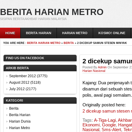
BERITA HARIAN METRO
SISIPAN BERITA AKHBAR HARIAN MALAYSIA
HOME
BERITA HARIAN
HARIAN METRO
KOSMO! ONLINE
YOU ARE HERE :
BERITA HARIAN METRO
»
BERITA
» 2 DICEKUP SAMUN STESEN MINYAK
FIND US ON FACEBOOK
2 dicekup samu
Posted By
Admin
On September 21
ARKIB BERITA
Harian Nasional
September 2012
(3775)
August 2012
(5118)
Kajang: Dua penjenayah t
disamun dari sebuah ste
July 2012
(2177)
polis, awal pagi semalam.
KATEGORI
Originally posted here:
Berita
2 dicekup samun stesen
Berita Harian
Tags:
A-Tiga-Lagi
,
Akhbar-
Harian Dunia
Ekonomi
,
Google
,
Hangat
Harian Metro
Nasional
,
Sms-Alert
,
Tekn